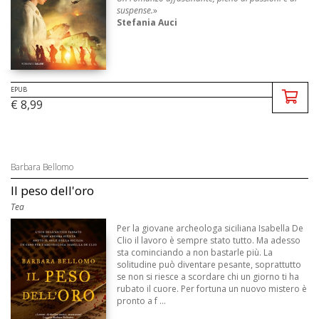
suspense.
»
Stefania Auci
«
Barbara Bellomo conosce il segret ...
EPUB
€ 8,99
Barbara Bellomo
Il peso dell'oro
Tea
Per la giovane archeologa siciliana Isabella De
Clio il lavoro è sempre stato tutto. Ma adesso
sta cominciando a non bastarle più. La
solitudine può diventare pesante, soprattutto
se non si riesce a scordare chi un giorno ti ha
rubato il cuore. Per fortuna un nuovo mistero è
pronto a f ...