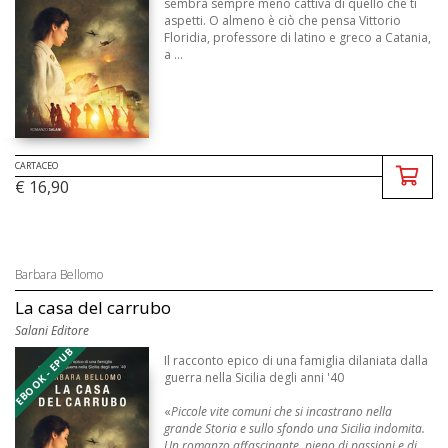
sembra sempre meno cattiva di quello che ti
aspetti. O almeno è ciò che pensa Vittorio
Floridia, professore di latino e greco a Catania,
a ...
CARTACEO
€ 16,90
Barbara Bellomo
La casa del carrubo
Salani Editore
EBOOK - EPUB
Il racconto epico di una famiglia dilaniata dalla
guerra nella Sicilia degli anni '40
«
Piccole vite comuni che si incastrano nella
grande Storia e sullo sfondo una Sicilia indomita.
Un romanzo affascinante, pieno di passioni e di