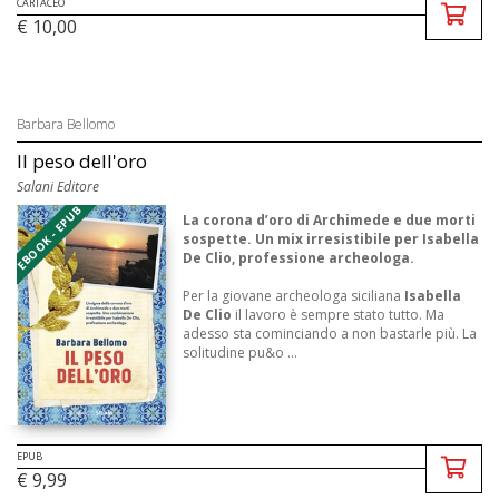
CARTACEO
€ 10,00
Barbara Bellomo
Il peso dell'oro
Salani Editore
EBOOK - EPUB
La corona d’oro di Archimede e due morti
sospette. Un mix irresistibile per Isabella
De Clio, professione archeologa.
Per la giovane archeologa siciliana
Isabella
De Clio
il lavoro è sempre stato tutto. Ma
adesso sta cominciando a non bastarle più. La
solitudine pu&o ...
EPUB
€ 9,99