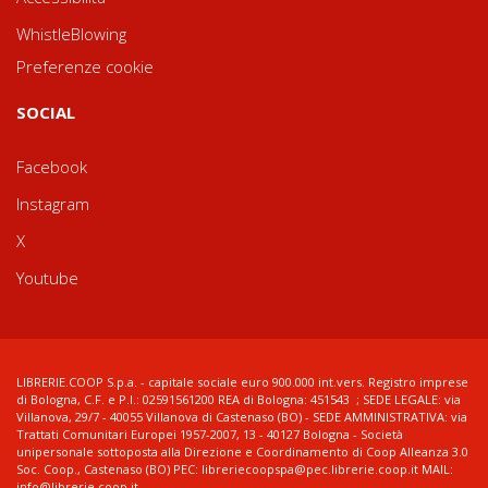
WhistleBlowing
Preferenze cookie
SOCIAL
Facebook
Instagram
X
Youtube
LIBRERIE.COOP S.p.a. - capitale sociale euro 900.000 int.vers. Registro imprese
di Bologna, C.F. e P.I.: 02591561200 REA di Bologna: 451543 ; SEDE LEGALE: via
Villanova, 29/7 - 40055 Villanova di Castenaso (BO) - SEDE AMMINISTRATIVA: via
Trattati Comunitari Europei 1957-2007, 13 - 40127 Bologna - Società
unipersonale sottoposta alla Direzione e Coordinamento di Coop Alleanza 3.0
Soc. Coop., Castenaso (BO) PEC: libreriecoopspa@pec.librerie.coop.it MAIL:
info@librerie.coop.it