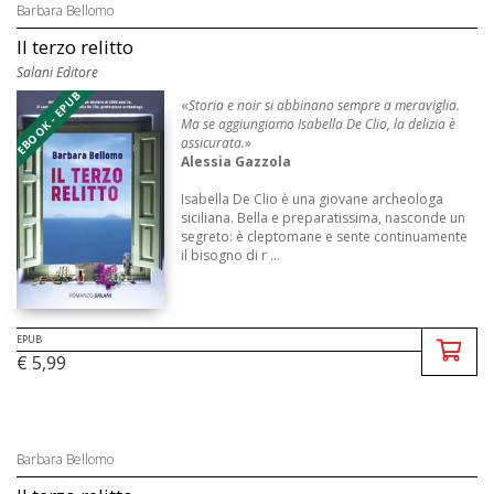
Barbara Bellomo
Il terzo relitto
Salani Editore
EBOOK - EPUB
«
Storia e noir si abbinano sempre a meraviglia.
Ma se aggiungiamo Isabella De Clio, la delizia è
assicurata.
»
Alessia Gazzola
Isabella De Clio è una giovane archeologa
siciliana. Bella e preparatissima, nasconde un
segreto: è cleptomane e sente continuamente
il bisogno di r ...
EPUB
€ 5,99
Barbara Bellomo