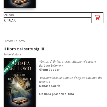
CARTACEO
€ 16,90
Barbara Bellomo
Il libro dei sette sigilli
Salani Editore
EBOOK - EPUB
«
Lettori di thriller storici, attenzione! Leggete
Barbara Bellomo.
»
Glenn Cooper
«
Barbara Bellomo conosce il segreto racconto del
tempo.
»
Donato Carrisi
Un libro profetico. Una
scrittrice
coraggiosa, decisa a mettersi
sulle sue
tracce. Un’avventura sospesa
tra
realt&a ...