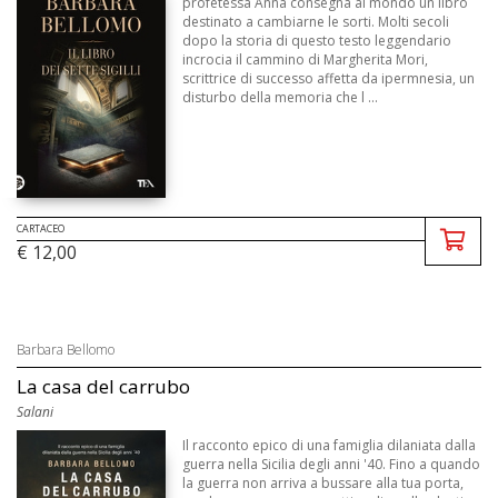
profetessa Anna consegna al mondo un libro
destinato a cambiarne le sorti. Molti secoli
dopo la storia di questo testo leggendario
incrocia il cammino di Margherita Mori,
scrittrice di successo affetta da ipermnesia, un
disturbo della memoria che l ...
CARTACEO
€ 12,00
Barbara Bellomo
La casa del carrubo
Salani
Il racconto epico di una famiglia dilaniata dalla
guerra nella Sicilia degli anni '40. Fino a quando
la guerra non arriva a bussare alla tua porta,