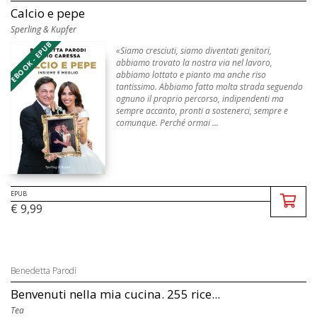
Calcio e pepe
Sperling & Kupfer
EBOOK - EPUB
«Siamo cresciuti, siamo diventati genitori,
abbiamo trovato la nostra via nel lavoro,
abbiamo lottato e pianto ma anche riso
tantissimo. Abbiamo fatto molta strada seguendo
ognuno il proprio percorso, indipendenti ma
sempre accanto, pronti a sostenerci, sempre e
comunque. Perché ormai ...
EPUB
€ 9,99
Benedetta Parodi
Benvenuti nella mia cucina. 255 rice...
Tea