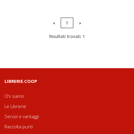
«
1
»
Risultati trovati: 1
LIBRERIE.COOP
Chi siamo
Le Librerie
Servizi e vantaggi
Raccolta punti