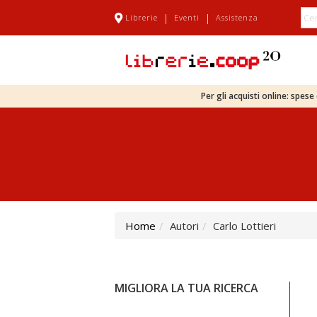
|
|
Librerie
Eventi
Assistenza
Per gli acquisti online: spes
Home
Autori
Carlo Lottieri
MIGLIORA LA TUA RICERCA