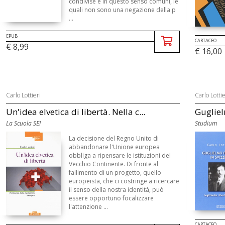
condivise e in questo senso comuni, le
quali non sono una negazione della p
...
EPUB
CARTACEO
€ 8,99
€ 16,00
Carlo Lottieri
Carlo Lottie
Un'idea elvetica di libertà. Nella c...
Gugliel
La Scuola SEI
Studium
La decisione del Regno Unito di
abbandonare l'Unione europea
obbliga a ripensare le istituzioni del
Vecchio Continente. Di fronte al
fallimento di un progetto, quello
europeista, che ci costringe a ricercare
il senso della nostra identità, può
essere opportuno focalizzare
l'attenzione ...
CARTACEO