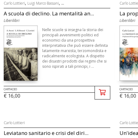
,
, ...
Carlo Lottieri
Luigi Marco Bassani
Carlo Lottie
A scuola di declino. La mentalità an...
La prop
Liberilibri
Liberilibri
Nelle scuole si insegna la storia dei
principali avvenimenti politici ed
economici da una prospettiva
interpretativa che può essere definita
latamente marxista, terzomondista e
radicalmente ecologista. A dispetto
dei disastri prodotti dai regimi che si
sono ispirati a tali principi, i ...
CARTACEO
CARTACEO
€ 16,00
€ 16,00
Carlo Lottieri
Carlo Lottie
Leviatano sanitario e crisi del diri...
Un'idea 