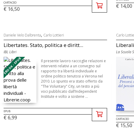
CARTACEO
€ 14,00
€ 16,50
,
Daniele Velo Dalbrenta
Carlo Lottieri
Carlo Lottie
Libertates. Stato, politica e diritt...
Liberali
IBL Libri
La Scuola S
EBOOK - EPUB
Il presente lavoro raccoglie relazioni e
interventi relativi a un convegno sul
rapporto tra libertà individuale e
ordine politico tenutosi a Verona nel
2010. Lo spunto era stato offerto da
"The Voluntary" City, un testo a più
voci pubblicato dall’Independent
Institute e volto a sostene ...
EPUB
€ 6,99
CARTACEO
€ 15,50