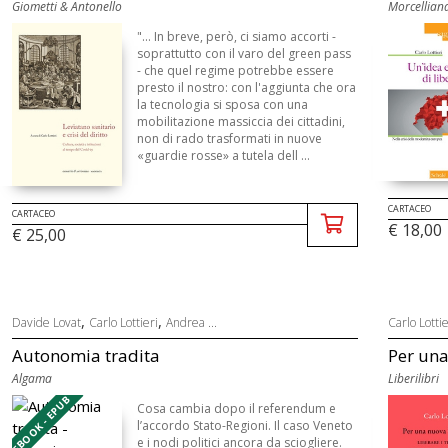
Giometti & Antonello
Morcellian
"... In breve, però, ci siamo accorti -
soprattutto con il varo del green pass
- che quel regime potrebbe essere
presto il nostro: con l'aggiunta che ora
la tecnologia si sposa con una
mobilitazione massiccia dei cittadini,
non di rado trasformati in nuove
«guardie rosse» a tutela dell ...
CARTACEO
CARTACEO
€ 18,00
€ 25,00
,
,
Davide Lovat
Carlo Lottieri
Andrea ...
Carlo Lottie
Autonomia tradita
Per una
Algama
Liberilibri
EBOOK - EPUB
Cosa cambia dopo il referendum e
l’accordo Stato-Regioni. Il caso Veneto
e i nodi politici ancora da sciogliere.