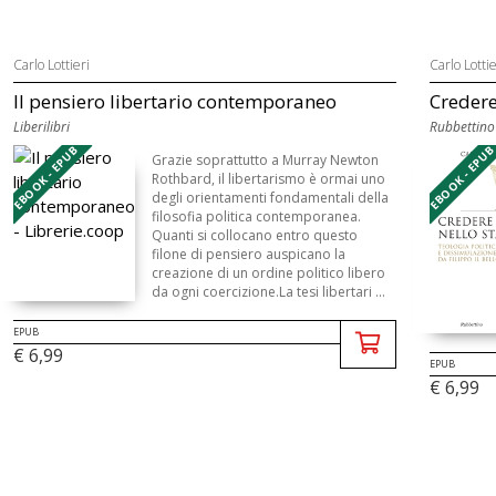
Carlo Lottieri
Carlo Lottie
Il pensiero libertario contemporaneo
Credere
Liberilibri
Rubbettino
EBOOK - EPUB
EBOOK - EPU
Grazie soprattutto a Murray Newton
Rothbard, il libertarismo è ormai uno
degli orientamenti fondamentali della
filosofia politica contemporanea.
Quanti si collocano entro questo
filone di pensiero auspicano la
creazione di un ordine politico libero
da ogni coercizione.La tesi libertari ...
EPUB
€ 6,99
EPUB
€ 6,99