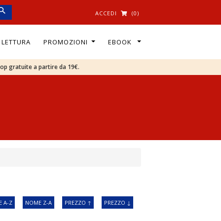
ACCEDI
(0)
I LETTURA
PROMOZIONI
EBOOK
oop gratuite a partire da 19€.
 A-Z
NOME Z-A
PREZZO ↑
PREZZO ↓