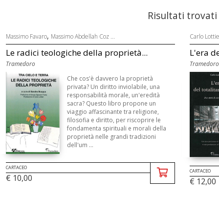
Risultati trovati
,
Massimo Favaro
Massimo Abdellah Coz ...
Carlo Lottie
Le radici teologiche della proprietà...
L'era de
Tramedoro
Tramedoro
Che cos'è davvero la proprietà
privata? Un diritto inviolabile, una
responsabilità morale, un'eredità
sacra? Questo libro propone un
viaggio affascinante tra religione,
filosofia e diritto, per riscoprire le
fondamenta spirituali e morali della
proprietà nelle grandi tradizioni
dell'um ...
CARTACEO
CARTACEO
€ 10,00
€ 12,00