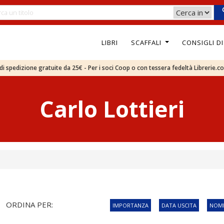
LIBRI
SCAFFALI
CONSIGLI D
e di spedizione gratuite da 25€ - Per i soci Coop o con tessera fedeltà Librerie.c
Carlo Lottieri
ORDINA PER:
IMPORTANZA
DATA USCITA
NOME