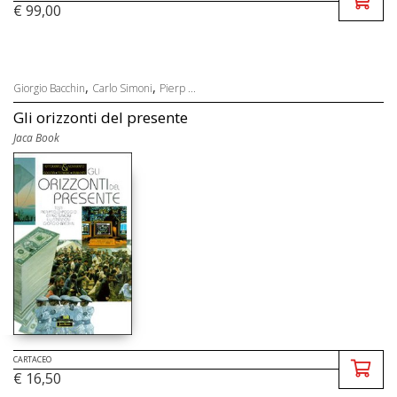
€ 99,00
,
,
Giorgio Bacchin
Carlo Simoni
Pierp ...
Gli orizzonti del presente
Jaca Book
CARTACEO
€ 16,50