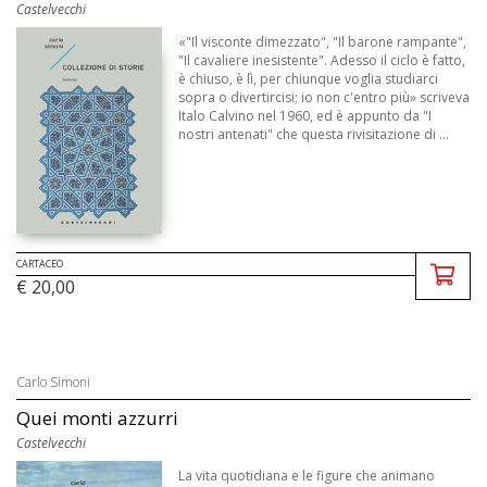
Castelvecchi
«"Il visconte dimezzato", "Il barone rampante",
"Il cavaliere inesistente". Adesso il ciclo è fatto,
è chiuso, è lì, per chiunque voglia studiarci
sopra o divertircisi; io non c'entro più» scriveva
Italo Calvino nel 1960, ed è appunto da "I
nostri antenati" che questa rivisitazione di ...
CARTACEO
€ 20,00
Carlo Simoni
Quei monti azzurri
Castelvecchi
La vita quotidiana e le figure che animano