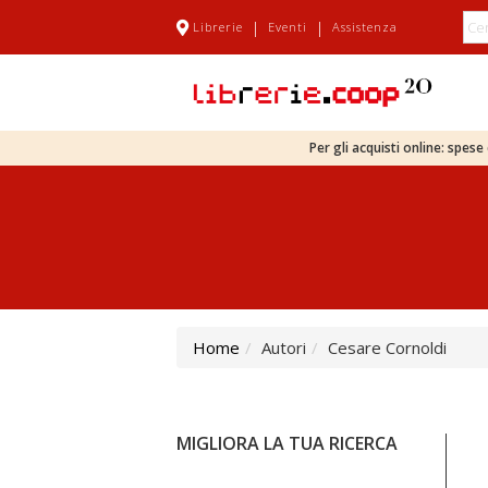
|
|
Librerie
Eventi
Assistenza
Per gli acquisti online: spes
Home
Autori
Cesare Cornoldi
MIGLIORA LA TUA RICERCA