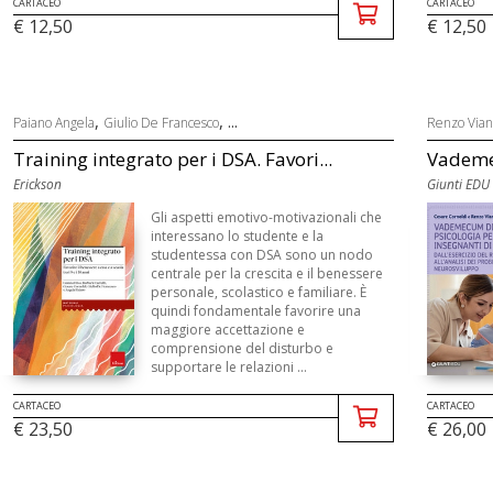
CARTACEO
CARTACEO
€ 12,50
€ 12,50
,
, ...
Paiano Angela
Giulio De Francesco
Renzo Vian
Training integrato per i DSA. Favori...
Vademec
Erickson
Giunti EDU
Gli aspetti emotivo-motivazionali che
interessano lo studente e la
studentessa con DSA sono un nodo
centrale per la crescita e il benessere
personale, scolastico e familiare. È
quindi fondamentale favorire una
maggiore accettazione e
comprensione del disturbo e
supportare le relazioni ...
CARTACEO
CARTACEO
€ 23,50
€ 26,00