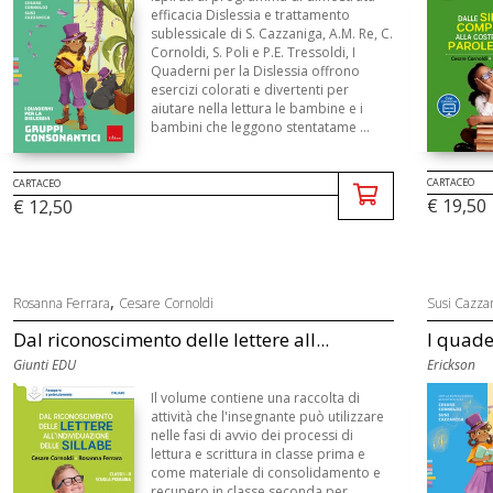
efficacia Dislessia e trattamento
sublessicale di S. Cazzaniga, A.M. Re, C.
Cornoldi, S. Poli e P.E. Tressoldi, I
Quaderni per la Dislessia offrono
esercizi colorati e divertenti per
aiutare nella lettura le bambine e i
bambini che leggono stentatame ...
CARTACEO
CARTACEO
€ 19,50
€ 12,50
,
Rosanna Ferrara
Cesare Cornoldi
Susi Cazza
Dal riconoscimento delle lettere all...
I quader
Giunti EDU
Erickson
Il volume contiene una raccolta di
attività che l'insegnante può utilizzare
nelle fasi di avvio dei processi di
lettura e scrittura in classe prima e
come materiale di consolidamento e
recupero in classe seconda per