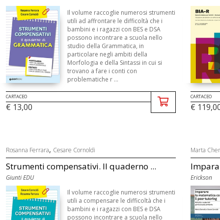
Il volume raccoglie numerosi strumenti
utili ad affrontare le difficoltà che i
bambini e i ragazzi con BES e DSA
possono incontrare a scuola nello
studio della Grammatica, in
particolare negli ambiti della
Morfologia e della Sintassi in cui si
trovano a fare i conti con
problematiche r ...
CARTACEO
CARTACEO
€ 13,00
€ 119,0
,
Rosanna Ferrara
Cesare Cornoldi
Marta Che
Strumenti compensativi. Il quaderno ...
Imparar
Giunti EDU
Erickson
Il volume raccoglie numerosi strumenti
utili a compensare le difficoltà che i
bambini e i ragazzi con BES e DSA
possono incontrare a scuola nello