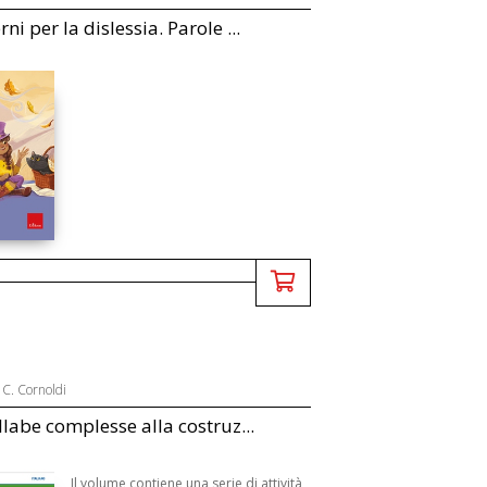
ni per la dislessia. Parole ...
,
C. Cornoldi
illabe complesse alla costruz...
Il volume contiene una serie di attività