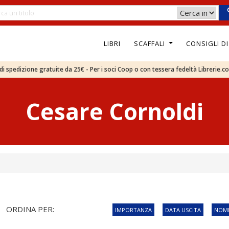
LIBRI
SCAFFALI
CONSIGLI D
e di spedizione gratuite da 25€ - Per i soci Coop o con tessera fedeltà Librerie.c
Cesare Cornoldi
ORDINA PER:
IMPORTANZA
DATA USCITA
NOME