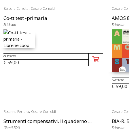
,
Barbara Carretti
Cesare Cornoldi
Cesare Cor
Co-tt test -primaria
AMOS 8-
Erickson
Erickson
CARTACEO
€ 59,00
CARTACEO
€ 59,00
,
Rosanna Ferrara
Cesare Cornoldi
Cesare Cor
Strumenti compensativi. Il quaderno ...
BIA-R. B
Giunti EDU
Erickson