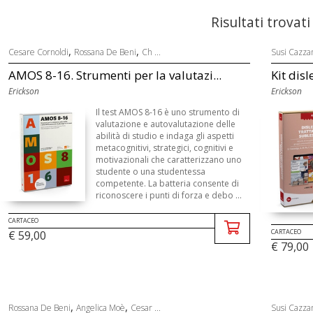
Risultati trovati
,
,
Cesare Cornoldi
Rossana De Beni
Ch ...
Susi Cazza
AMOS 8-16. Strumenti per la valutazi...
Kit disl
Erickson
Erickson
Il test AMOS 8-16 è uno strumento di
valutazione e autovalutazione delle
abilità di studio e indaga gli aspetti
metacognitivi, strategici, cognitivi e
motivazionali che caratterizzano uno
studente o una studentessa
competente. La batteria consente di
riconoscere i punti di forza e debo ...
CARTACEO
CARTACEO
€ 59,00
€ 79,00
,
,
Rossana De Beni
Angelica Moè
Cesar ...
Susi Cazza