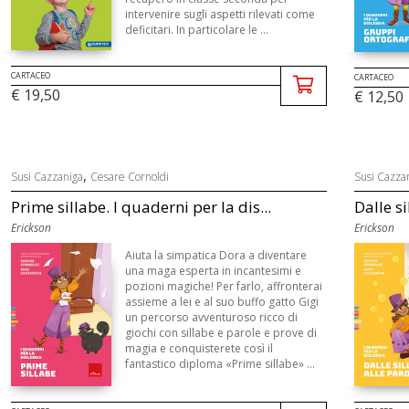
intervenire sugli aspetti rilevati come
deficitari. In particolare le ...
CARTACEO
CARTACEO
€ 19,50
€ 12,50
,
Susi Cazzaniga
Cesare Cornoldi
Susi Cazza
Prime sillabe. I quaderni per la dis...
Dalle si
Erickson
Erickson
Aiuta la simpatica Dora a diventare
una maga esperta in incantesimi e
pozioni magiche! Per farlo, affronterai
assieme a lei e al suo buffo gatto Gigi
un percorso avventuroso ricco di
giochi con sillabe e parole e prove di
magia e conquisterete così il
fantastico diploma «Prime sillabe» ...