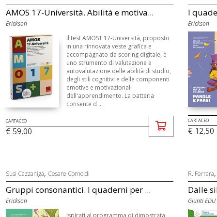
AMOS 17-Università. Abilità e motiva...
I quader
Erickson
Erickson
Il test AMOST 17-Università, proposto
in una rinnovata veste grafica e
accompagnato da scoring digitale, è
uno strumento di valutazione e
autovalutazione delle abilità di studio,
degli stili cognitivi e delle componenti
emotive e motivazionali
dell'apprendimento. La batteria
consente d ...
CARTACEO
CARTACEO
€ 12,50
€ 59,00
,
Susi Cazzaniga
Cesare Cornoldi
R. Ferrara
Gruppi consonantici. I quaderni per ...
Dalle s
Erickson
Giunti EDU
Ispirati al programma di dimostrata