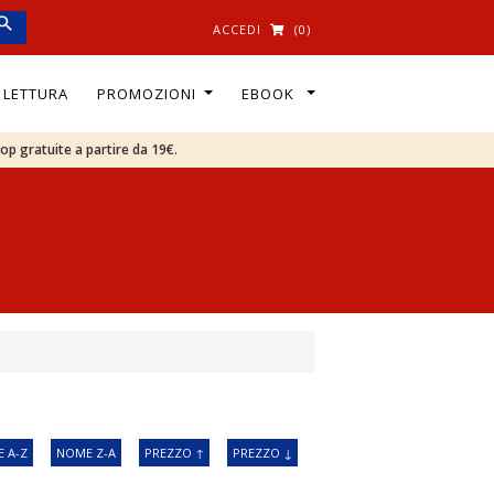
ACCEDI
(0)
I LETTURA
PROMOZIONI
EBOOK
oop gratuite a partire da 19€.
 A-Z
NOME Z-A
PREZZO ↑
PREZZO ↓