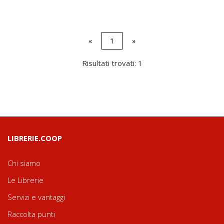
«
1
»
Risultati trovati: 1
LIBRERIE.COOP
Chi siamo
Le Librerie
Servizi e vantaggi
Raccolta punti