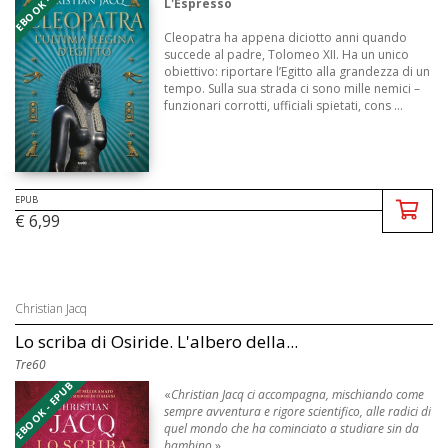
EBOOK - EPUB
L'Espresso
Cleopatra ha appena diciotto anni quando
succede al padre, Tolomeo XII. Ha un unico
obiettivo: riportare l’Egitto alla grandezza di un
tempo. Sulla sua strada ci sono mille nemici –
funzionari corrotti, ufficiali spietati, cons ...
EPUB
€ 6,99
Christian Jacq
Lo scriba di Osiride. L'albero della...
Tre60
EBOOK - EPUB
«
Christian Jacq ci accompagna, mischiando come
sempre avventura e rigore scientifico, alle radici di
quel mondo che ha cominciato a studiare sin da
bambino.
»