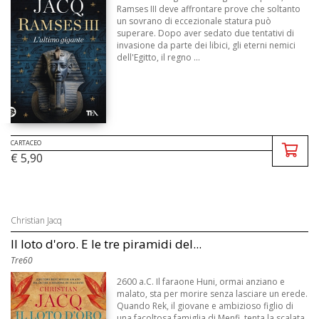
Ramses III deve affrontare prove che soltanto
un sovrano di eccezionale statura può
superare. Dopo aver sedato due tentativi di
invasione da parte dei libici, gli eterni nemici
dell'Egitto, il regno ...
CARTACEO
€ 5,90
Christian Jacq
Il loto d'oro. E le tre piramidi del...
Tre60
2600 a.C. Il faraone Huni, ormai anziano e
malato, sta per morire senza lasciare un erede.
Quando Rek, il giovane e ambizioso figlio di
una facoltosa famiglia di Menfi, tenta la scalata