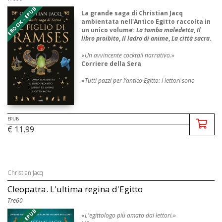
EBOOK - EPUB
La grande saga di Christian Jacq
ambientata nell'Antico Egitto raccolta in
un unico volume:
La tomba maledetta
,
Il
libro proibito
,
Il ladro di anime
,
La città sacra
.
«
Un avvincente cocktail narrativo.
»
Corriere della Sera
«
Tutti pazzi per l’antico Egitto: i lettori sono
sempre affa ...
EPUB
€ 11,99
Christian Jacq
Cleopatra. L'ultima regina d'Egitto
Tre60
«
L'egittologo più amato dai lettori.
»