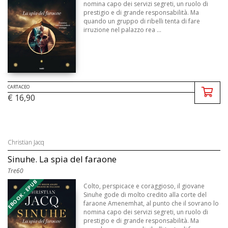
nomina capo dei servizi segreti, un ruolo di
prestigio e di grande responsabilità. Ma
quando un gruppo di ribelli tenta di fare
irruzione nel palazzo rea ...
CARTACEO
€ 16,90
Christian Jacq
Sinuhe. La spia del faraone
Tre60
EBOOK - EPUB
Colto, perspicace e coraggioso, il giovane
Sinuhe gode di molto credito alla corte del
faraone Amenemhat, al punto che il sovrano lo
nomina capo dei servizi segreti, un ruolo di
prestigio e di grande responsabilità. Ma