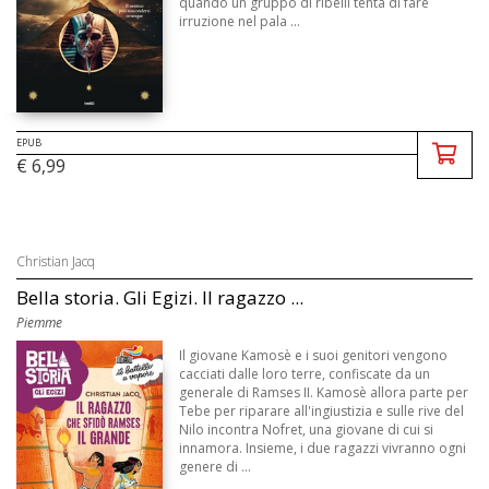
quando un gruppo di ribelli tenta di fare
irruzione nel pala ...
EPUB
€ 6,99
Christian Jacq
Bella storia. Gli Egizi. Il ragazzo ...
Piemme
Il giovane Kamosè e i suoi genitori vengono
cacciati dalle loro terre, confiscate da un
generale di Ramses II. Kamosè allora parte per
Tebe per riparare all'ingiustizia e sulle rive del
Nilo incontra Nofret, una giovane di cui si
innamora. Insieme, i due ragazzi vivranno ogni
genere di ...