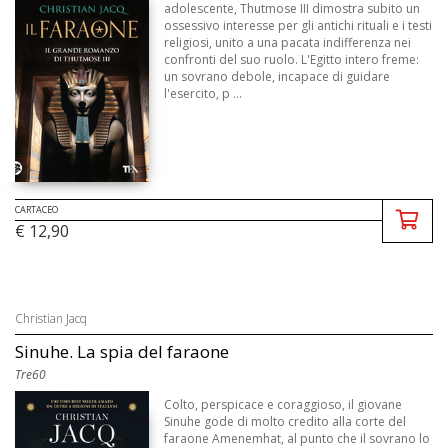
adolescente, Thutmose III dimostra subito un
ossessivo interesse per gli antichi rituali e i testi
religiosi, unito a una pacata indifferenza nei
confronti del suo ruolo. L'Egitto intero freme:
un sovrano debole, incapace di guidare
l'esercito, p ...
CARTACEO
€ 12,90
Christian Jacq
Sinuhe. La spia del faraone
Tre60
Colto, perspicace e coraggioso, il giovane
Sinuhe gode di molto credito alla corte del
faraone Amenemhat, al punto che il sovrano lo