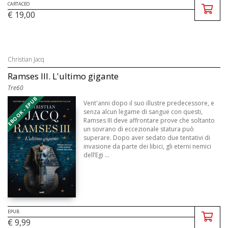
CARTACEO
€ 19,00
Christian Jacq
Ramses III. L'ultimo gigante
Tre60
EBOOK - EPUB
Vent'anni dopo il suo illustre predecessore, e
senza alcun legame di sangue con questi,
Ramses III deve affrontare prove che soltanto
un sovrano di eccezionale statura può
superare. Dopo aver sedato due tentativi di
invasione da parte dei libici, gli eterni nemici
dell’Egi ...
EPUB
€ 9,99