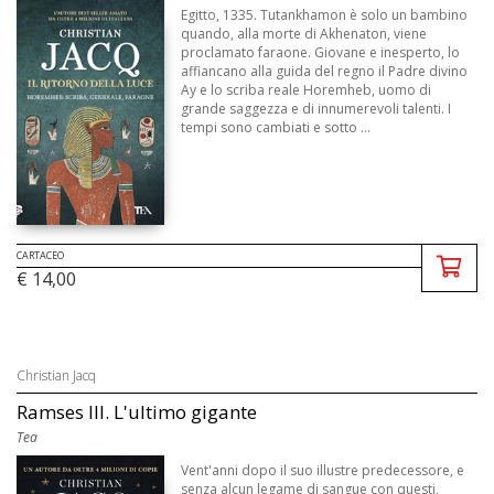
Egitto, 1335. Tutankhamon è solo un bambino
quando, alla morte di Akhenaton, viene
proclamato faraone. Giovane e inesperto, lo
affiancano alla guida del regno il Padre divino
Ay e lo scriba reale Horemheb, uomo di
grande saggezza e di innumerevoli talenti. I
tempi sono cambiati e sotto ...
CARTACEO
€ 14,00
Christian Jacq
Ramses III. L'ultimo gigante
Tea
Vent'anni dopo il suo illustre predecessore, e
senza alcun legame di sangue con questi,