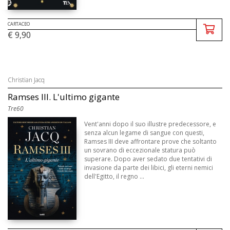
CARTACEO
€ 9,90
Christian Jacq
Ramses III. L'ultimo gigante
Tre60
Vent'anni dopo il suo illustre predecessore, e
senza alcun legame di sangue con questi,
Ramses III deve affrontare prove che soltanto
un sovrano di eccezionale statura può
superare. Dopo aver sedato due tentativi di
invasione da parte dei libici, gli eterni nemici
dell'Egitto, il regno ...