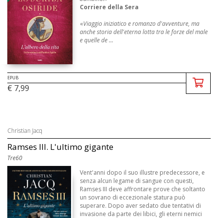
Corriere della Sera
«
Viaggio iniziatico e romanzo d'avventure, ma
anche storia dell'eterna lotta tra le forze del male
e quelle de ...
EPUB
€ 7,99
Christian Jacq
Ramses III. L'ultimo gigante
Tre60
Vent'anni dopo il suo illustre predecessore, e
senza alcun legame di sangue con questi,
Ramses III deve affrontare prove che soltanto
un sovrano di eccezionale statura può
superare. Dopo aver sedato due tentativi di
invasione da parte dei libici, gli eterni nemici