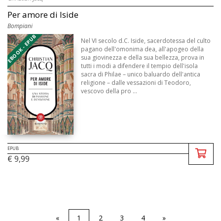
Per amore di Iside
Bompiani
EBOOK - EPUB
Nel VI secolo d.C. Iside, sacerdotessa del culto
pagano dell'omonima dea, all'apogeo della
sua giovinezza e della sua bellezza, prova in
tutti i modi a difendere il tempio dell'isola
sacra di Philae – unico baluardo dell'antica
religione – dalle vessazioni di Teodoro,
vescovo della pro ...
EPUB
€ 9,99
«
1
2
3
4
»