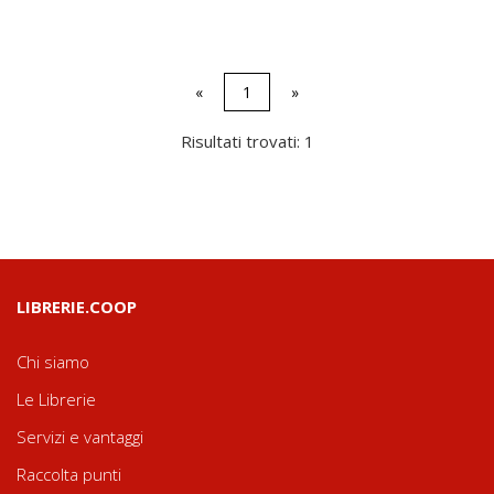
«
1
»
Risultati trovati: 1
LIBRERIE.COOP
Chi siamo
Le Librerie
Servizi e vantaggi
Raccolta punti