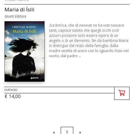
Maria di Ísili
Giunti Editore
Zia Borìca, che di neonati ne ha visti nascere
tanti, capisce subito che quegli occhi così
azzurri possono solo essere opera di un
angelo o di un demonio. Sin da bambina Maria
si distingue dal resto della famiglia: dalla
madre vestita di scuro con lo sguardo fisso nel
vuoto, dal padre ...
CARTACEO
€ 14,00
«
1
»