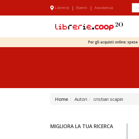
|
|
Librerie
Eventi
Assistenza
Per gli acquisti online: spes
Home
Autori
cristian scapin
MIGLIORA LA TUA RICERCA