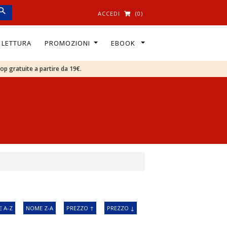
ACCEDI
(0)
I LETTURA
PROMOZIONI
EBOOK
oop gratuite a partire da 19€.
 A-Z
NOME Z-A
PREZZO ↑
PREZZO ↓