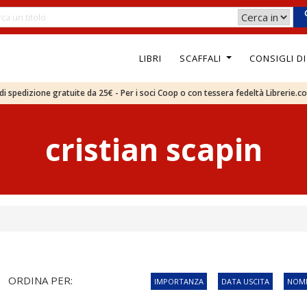
LIBRI
SCAFFALI
CONSIGLI D
e di spedizione gratuite da 25€ - Per i soci Coop o con tessera fedeltà Librerie.c
cristian scapin
ORDINA PER:
IMPORTANZA
DATA USCITA
NOME