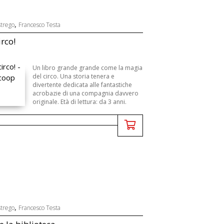
,
strego
Francesco Testa
irco!
Un libro grande grande come la magia
del circo. Una storia tenera e
divertente dedicata alle fantastiche
acrobazie di una compagnia davvero
originale. Età di lettura: da 3 anni.
,
strego
Francesco Testa