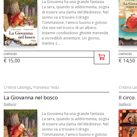
La Giovanna ha una grande fantasia.
La sera, quando si addormenta, sogna
di essere una dama del Medioevo. Nel
sonno va a trovare il drago
Tommasone, l'amico buono e goloso
che vive nel tronco di un albero.
Insieme condividono ghiotte merende
e incredibili avventure. Un giorno,
mentre s ...
CARTACEO
CARTACEO
€ 15,00
€ 14,50
,
Cristina Lastrego
Francesco Testa
Cristina La
La Giovanna nel bosco
Il circo
Gallucci
Gallucci
La Giovanna ha una grande fantasia.
La sera, quando si addormenta, sogna
di essere una dama del Medioevo. Nel
sonno va a trovare il drago
Tommasone, l'amico buono e goloso