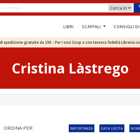
LIBRI
SCAFFALI
CONSIGLI D
e di spedizione gratuite da 25€ - Per i soci Coop o con tessera fedeltà Librerie.c
Cristina Làstrego
ORDINA PER:
IMPORTANZA
DATA USCITA
NOME