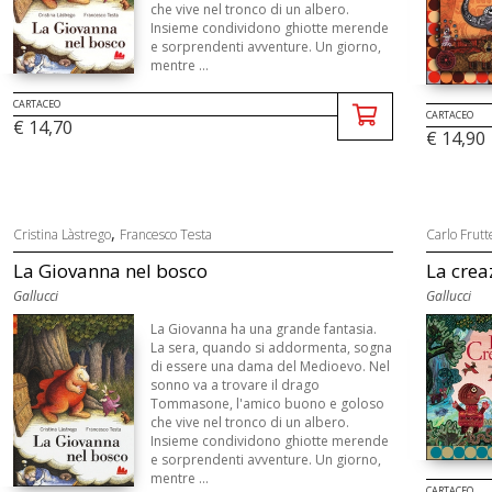
che vive nel tronco di un albero.
Insieme condividono ghiotte merende
e sorprendenti avventure. Un giorno,
mentre ...
CARTACEO
CARTACEO
€ 14,70
€ 14,90
,
Cristina Làstrego
Francesco Testa
Carlo Frutt
La Giovanna nel bosco
La crea
Gallucci
Gallucci
La Giovanna ha una grande fantasia.
La sera, quando si addormenta, sogna
di essere una dama del Medioevo. Nel
sonno va a trovare il drago
Tommasone, l'amico buono e goloso
che vive nel tronco di un albero.
Insieme condividono ghiotte merende
e sorprendenti avventure. Un giorno,
mentre ...
CARTACEO