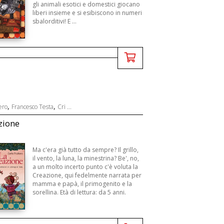
gli animali esotici e domestici giocano
liberi insieme e si esibiscono in numeri
sbalorditivi! E ...
,
,
ero
Francesco Testa
Cri ...
zione
Ma c'era già tutto da sempre? Il grillo,
il vento, la luna, la minestrina? Be', no,
a un molto incerto punto c'è voluta la
Creazione, qui fedelmente narrata per
mamma e papà, il primogenito e la
sorellina. Età di lettura: da 5 anni.