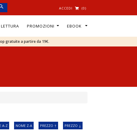
ACCEDI
(0)
I LETTURA
PROMOZIONI
EBOOK
oop gratuite a partire da 19€.
 A-Z
NOME Z-A
PREZZO ↑
PREZZO ↓