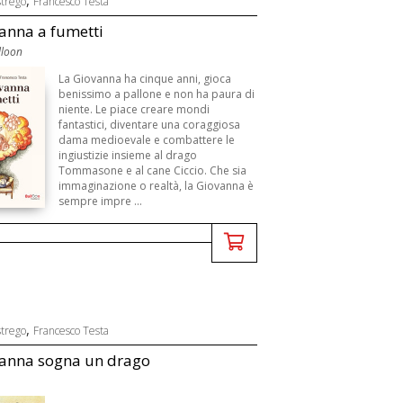
strego
Francesco Testa
anna a fumetti
lloon
La Giovanna ha cinque anni, gioca
benissimo a pallone e non ha paura di
niente. Le piace creare mondi
fantastici, diventare una coraggiosa
dama medioevale e combattere le
ingiustizie insieme al drago
Tommasone e al cane Ciccio. Che sia
immaginazione o realtà, la Giovanna è
sempre impre ...
,
strego
Francesco Testa
vanna sogna un drago