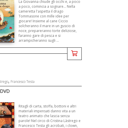
La Giovanna chiude gli occhi e, a poco
a poco, comincia a sognare... Nella
cameretta l'aspetta il drago
Tommasone con mille idee per
giocare! Insieme al cane Ciccio
solcheranno il mare in un guscio di
noce, prepareranno torte deliziose,
faranno gare di pesca e si
arrampicheranno sugli ...
,
strego
Francesco Testa
. DVD
Ritagli di carta, stoffa, bottoni e altri
materiali impensati danno vita a un
teatro animato che lascia senza
parole! Nel circo di Cristina Làstrego e
Francesco Testa gli acrobati, i clown,