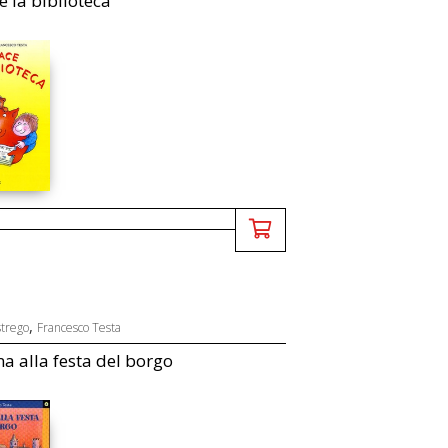
e la biblioteca
,
strego
Francesco Testa
a alla festa del borgo