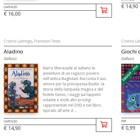
€ 14,90
CARTACEO
€ 16,00
,
Cristina Lastrego
Francesco Testa
Cristina Là
Aladino
Giochi 
Gallucci
Gallucci
EBOOK - PDF
Narra Sherazade al sultano le
avventure di un ragazzo povero
nell'antica Baghdad. Racconta il suo
amore per la principessa Budùr, la
storia della lampada magica e del
fedele Genio, i viaggi sul tappeto
volante e molti altri prodigi
rappresentati nel DVD e nel libro.
Ispirato all'arte d ...
PDF
CARTACEO
€ 0,99
€ 14,90