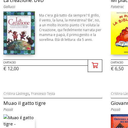
La creazione. DVD
Mi piac
Gallucci
Fatatrac
Ma c'era già tutto da sempre? Il grillo,
il vento, la luna, la minestrina? Be', no,
a un molto incerto punto c'è voluta la
Creazione, qui fedelmente narrata per
mamma e papà, il primogenito e la
sorellina. Età di lettura: da 5 anni.
CARTACEO
CARTACEO
€ 12,00
€ 6,50
,
Cristina Làstrego
Francesco Testa
Cristina Là
Muao il gatto tigre
Giovann
Piccoli
Piccoli