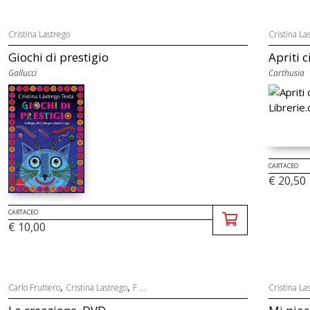
Cristina Lastrego
Cristina La
Giochi di prestigio
Apriti c
Gallucci
Carthusia
CARTACEO
€ 20,50
CARTACEO
€ 10,00
,
,
Carlo Fruttero
Cristina Lastrego
F ...
Cristina La