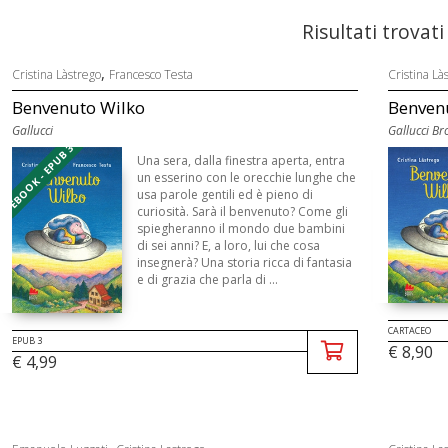
Risultati trovati
,
Cristina Làstrego
Francesco Testa
Cristina Là
Benvenuto Wilko
Benven
Gallucci
Gallucci Br
EBOOK - EPUB 3
Una sera, dalla finestra aperta, entra
un esserino con le orecchie lunghe che
usa parole gentili ed è pieno di
curiosità. Sarà il benvenuto? Come gli
spiegheranno il mondo due bambini
di sei anni? E, a loro, lui che cosa
insegnerà? Una storia ricca di fantasia
e di grazia che parla di ...
CARTACEO
EPUB 3
€ 8,90
€ 4,99
,
, ...