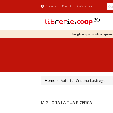
|
|
Librerie
Eventi
Assistenza
Per gli acquisti online: spes
Home
Autori
Cristina Làstrego
MIGLIORA LA TUA RICERCA