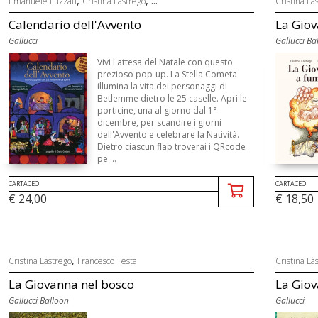
Emanuele Luzzati
Cristina Lastrego
Cristina La
Calendario dell'Avvento
La Giov
Gallucci
Gallucci Ba
Vivi l'attesa del Natale con questo
prezioso pop-up. La Stella Cometa
illumina la vita dei personaggi di
Betlemme dietro le 25 caselle. Apri le
porticine, una al giorno dal 1°
dicembre, per scandire i giorni
dell'Avvento e celebrare la Natività.
Dietro ciascun flap troverai i QRcode
pe ...
CARTACEO
CARTACEO
€ 24,00
€ 18,50
,
Cristina Lastrego
Francesco Testa
Cristina Là
La Giovanna nel bosco
La Gio
Gallucci Balloon
Gallucci