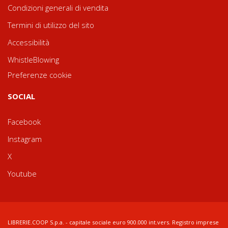
Condizioni generali di vendita
Termini di utilizzo del sito
Accessibilità
WhistleBlowing
Preferenze cookie
SOCIAL
Facebook
Instagram
X
Youtube
LIBRERIE.COOP S.p.a. - capitale sociale euro 900.000 int.vers. Registro imprese