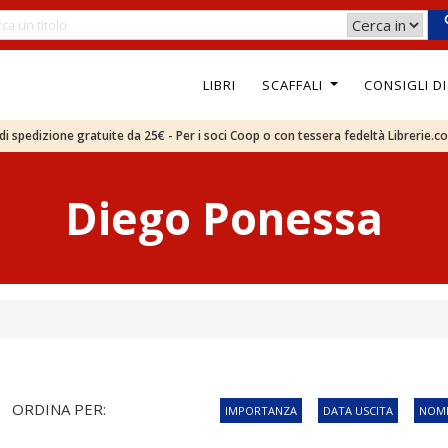
LIBRI
SCAFFALI
CONSIGLI D
e di spedizione gratuite da 25€ - Per i soci Coop o con tessera fedeltà Librerie.c
Diego Ponessa
ORDINA PER:
IMPORTANZA
DATA USCITA
NOME