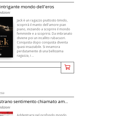
l'intrigante mondo dell'eros
edizioni
Jack è un ragazzo piuttosto timido,
scoprirà il manto dell'amore pian
piano, iniziando a scoprire il mondo
femminile e a scoprirsi. Da imbranato
diviene poi un incallito rubacuori.
Conquista dopo conquista diventa
quasi insaziabile. Si innamora
perdutamente di una bellissima
ragazza, i ...
ssa
strano sentimento chiamato am...
edizioni
Addentrarsi nel profondo mondo