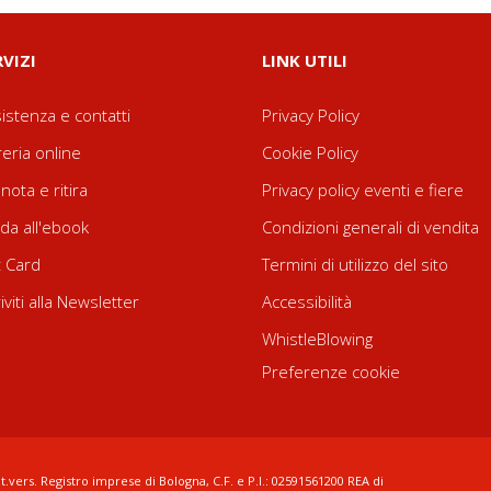
RVIZI
LINK UTILI
istenza e contatti
Privacy Policy
reria online
Cookie Policy
nota e ritira
Privacy policy eventi e fiere
da all'ebook
Condizioni generali di vendita
t Card
Termini di utilizzo del sito
riviti alla Newsletter
Accessibilità
WhistleBlowing
Preferenze cookie
t.vers. Registro imprese di Bologna, C.F. e P.I.: 02591561200 REA di