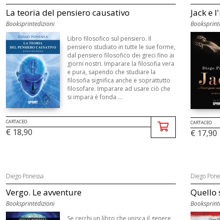
La teoria del pensiero causativo
Jack e 
Booksprintedizioni
Booksprint
Libro filosofico sul pensiero. Il
pensiero studiato in tutte le sue forme,
dal pensiero filosofico dei greci fino ai
giorni nostri. Imparare la filosofia vera
e pura, sapendo che studiare la
filosofia significa anche e soprattutto
filosofare. Imparare ad usare ciò che
si impara è fonda ...
CARTACEO
CARTACEO
€ 18,90
€ 17,90
Diego Ponessa
Diego Pone
Vergo. Le avventure
Quello 
Booksprintedizioni
Booksprint
Se cerchi un libro che unisca il genere