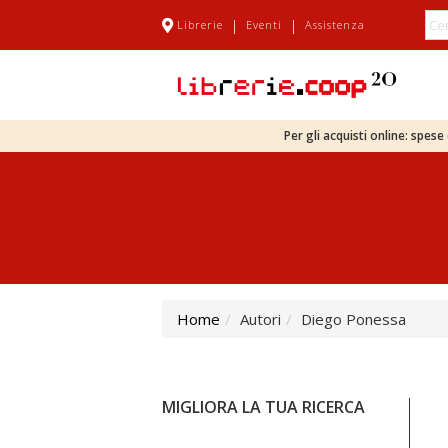
|
|
Librerie
Eventi
Assistenza
Per gli acquisti online: spes
Home
Autori
Diego Ponessa
MIGLIORA LA TUA RICERCA