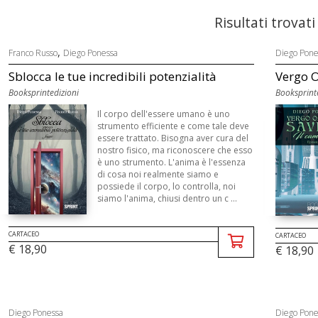
Risultati trovati
,
Franco Russo
Diego Ponessa
Diego Pone
Sblocca le tue incredibili potenzialità
Vergo O
Booksprintedizioni
Booksprint
Il corpo dell'essere umano è uno
strumento efficiente e come tale deve
essere trattato. Bisogna aver cura del
nostro fisico, ma riconoscere che esso
è uno strumento. L'anima è l'essenza
di cosa noi realmente siamo e
possiede il corpo, lo controlla, noi
siamo l'anima, chiusi dentro un c ...
CARTACEO
CARTACEO
€ 18,90
€ 18,90
Diego Ponessa
Diego Pone