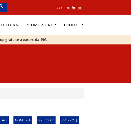
ACCEDI
(0)
I LETTURA
PROMOZIONI
EBOOK
oop gratuite a partire da 19€.
 A-Z
NOME Z-A
PREZZO ↑
PREZZO ↓