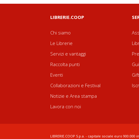
LIBRERIE.COOP
SE
Chi siamo
Ass
Le Librerie
Lib
Servizi e vantaggi
Pre
Raccolta punti
Gui
Eventi
Gif
Collaborazioni e Festival
Isc
Notizie e Area stampa
Lavora con noi
LIBRERIE.COOP S.p.a. - capitale sociale euro 900.000 in