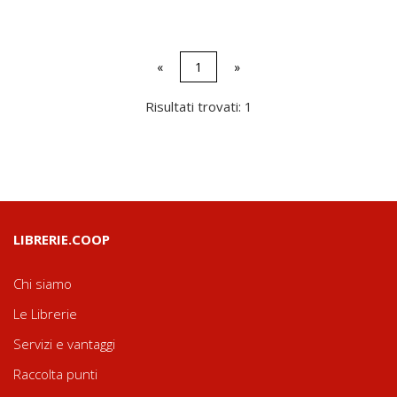
«
1
»
Risultati trovati: 1
LIBRERIE.COOP
Chi siamo
Le Librerie
Servizi e vantaggi
Raccolta punti