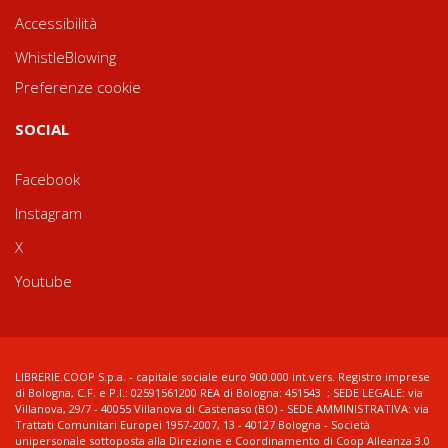
Accessibilità
WhistleBlowing
Preferenze cookie
SOCIAL
Facebook
Instagram
X
Youtube
LIBRERIE.COOP S.p.a. - capitale sociale euro 900.000 int.vers. Registro imprese
di Bologna, C.F. e P.I.: 02591561200 REA di Bologna: 451543 ; SEDE LEGALE: via
Villanova, 29/7 - 40055 Villanova di Castenaso (BO) - SEDE AMMINISTRATIVA: via
Trattati Comunitari Europei 1957-2007, 13 - 40127 Bologna - Società
unipersonale sottoposta alla Direzione e Coordinamento di Coop Alleanza 3.0