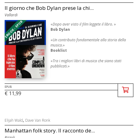
Il giorno che Bob Dylan prese la chi...
Vallardi
EBOOK - EPUB
«
Dopo aver visto il film leggete il libro.
»
Bob Dylan
«
Un contributo fondamentale alla storia della
musica.
»
Booklist
«
Tra i migliori libri di musica che siano stati
pubblicati.
»
The Guardian
«
Wald è capace di farci vedere una storia nota
con occhi nuovi.
»
EPUB
The New York Times
€ 11,99
BOB DYLAN E IL CO ...
,
Elijah Wald
Dave Van Ronk
Manhattan folk story. Il racconto de...
Rizzoli