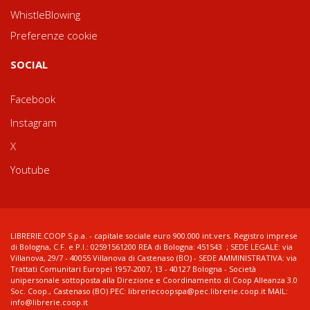
WhistleBlowing
Preferenze cookie
SOCIAL
Facebook
Instagram
X
Youtube
LIBRERIE.COOP S.p.a. - capitale sociale euro 900.000 int.vers. Registro imprese
di Bologna, C.F. e P.I.: 02591561200 REA di Bologna: 451543 ; SEDE LEGALE: via
Villanova, 29/7 - 40055 Villanova di Castenaso (BO) - SEDE AMMINISTRATIVA: via
Trattati Comunitari Europei 1957-2007, 13 - 40127 Bologna - Società
unipersonale sottoposta alla Direzione e Coordinamento di Coop Alleanza 3.0
Soc. Coop., Castenaso (BO) PEC: libreriecoopspa@pec.librerie.coop.it MAIL:
info@librerie.coop.it