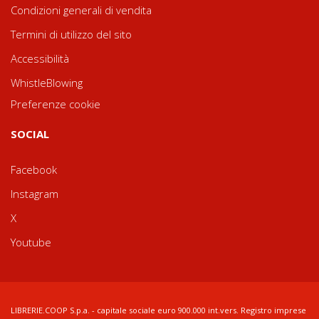
Condizioni generali di vendita
Termini di utilizzo del sito
Accessibilità
WhistleBlowing
Preferenze cookie
SOCIAL
Facebook
Instagram
X
Youtube
LIBRERIE.COOP S.p.a. - capitale sociale euro 900.000 int.vers. Registro imprese