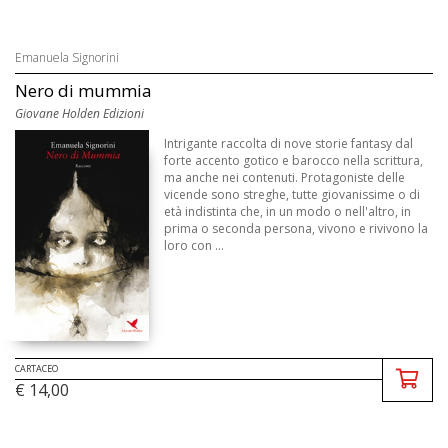
Emanuela Signorini
Nero di mummia
Giovane Holden Edizioni
Intrigante raccolta di nove storie fantasy dal
forte accento gotico e barocco nella scrittura,
ma anche nei contenuti. Protagoniste delle
vicende sono streghe, tutte giovanissime o di
età indistinta che, in un modo o nell'altro, in
prima o seconda persona, vivono e rivivono la
loro con ...
CARTACEO
€ 14,00