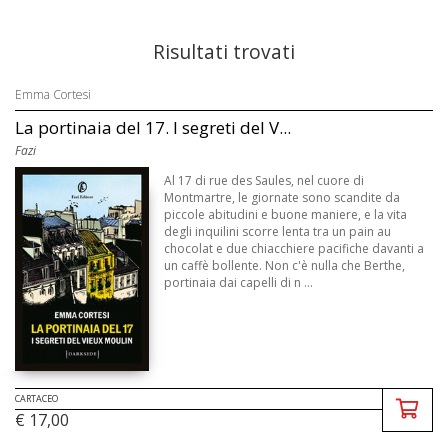
Risultati trovati
Emma Cortesi
La portinaia del 17. I segreti del V...
Fazi
Al 17 di rue des Saules, nel cuore di
Montmartre, le giornate sono scandite da
piccole abitudini e buone maniere, e la vita
degli inquilini scorre lenta tra un pain au
chocolat e due chiacchiere pacifiche davanti a
un caffè bollente. Non c'è nulla che Berthe,
portinaia dai capelli di n ...
CARTACEO
€ 17,00