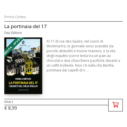
Emma Cortesi
La portinaia del 17
Fazi Editore
EBOOK - EPUB 3
Al 17 di rue des Saules, nel cuore di
Montmartre, le giornate sono scandite da
piccole abitudini e buone maniere, e la vita
degli inquilini scorre lenta tra un pain au
chocolat e due chiacchiere pacifiche davanti a
un caffè bollente. Non c’è nulla che Berthe,
portinaia dai capelli di n ...
EPUB 3
€ 8,99