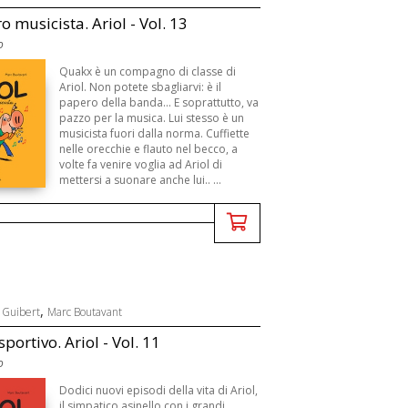
o musicista. Ariol - Vol. 13
o
Quakx è un compagno di classe di
Ariol. Non potete sbagliarvi: è il
papero della banda... E soprattutto, va
pazzo per la musica. Lui stesso è un
musicista fuori dalla norma. Cuffiette
nelle orecchie e flauto nel becco, a
volte fa venire voglia ad Ariol di
mettersi a suonare anche lui.. ...
,
Guibert
Marc Boutavant
 sportivo. Ariol - Vol. 11
o
Dodici nuovi episodi della vita di Ariol,
il simpatico asinello con i grandi