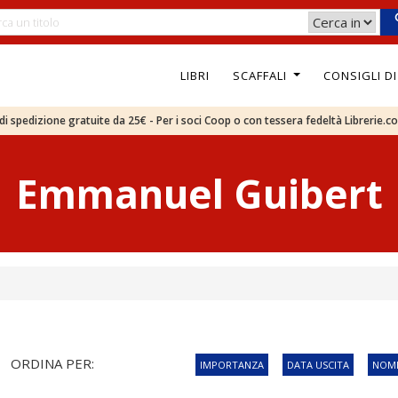
LIBRI
SCAFFALI
CONSIGLI D
e di spedizione gratuite da 25€ - Per i soci Coop o con tessera fedeltà Librerie.c
Emmanuel Guibert
ORDINA PER:
IMPORTANZA
DATA USCITA
NOME