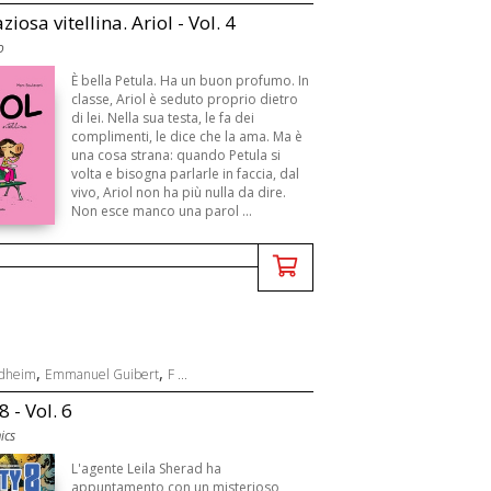
iosa vitellina. Ariol - Vol. 4
o
È bella Petula. Ha un buon profumo. In
classe, Ariol è seduto proprio dietro
di lei. Nella sua testa, le fa dei
complimenti, le dice che la ama. Ma è
una cosa strana: quando Petula si
volta e bisogna parlarle in faccia, dal
vivo, Ariol non ha più nulla da dire.
Non esce manco una parol ...
,
,
ndheim
Emmanuel Guibert
F ...
8 - Vol. 6
ics
L'agente Leila Sherad ha
appuntamento con un misterioso