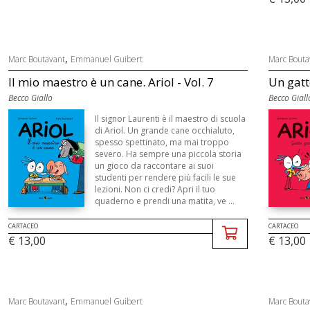
,
Marc Boutavant
Emmanuel Guibert
Marc Bouta
Il mio maestro è un cane. Ariol - Vol. 7
Un gatto
Becco Giallo
Becco Giall
Il signor Laurenti è il maestro di scuola
di Ariol. Un grande cane occhialuto,
spesso spettinato, ma mai troppo
severo. Ha sempre una piccola storia
un gioco da raccontare ai suoi
studenti per rendere più facili le sue
lezioni. Non ci credi? Apri il tuo
quaderno e prendi una matita, ve ...
CARTACEO
CARTACEO
€ 13,00
€ 13,00
,
Marc Boutavant
Emmanuel Guibert
Marc Bouta