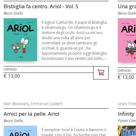
Bisbiglia fa centro. Ariol - Vol. 5
Una graz
Becco Giallo
Becco Giall
Il signor Cantaride, il papà di Bisbiglia,
è oftalmologo. Un oftalmologo è il
dottore degli occhi. Ariol va nel suo
studio una volta all'anno per
controllare se deve cambiare gli
occhiali. E, guarda un po', ha
appuntamento proprio oggi! Bisbiglia
ha indossato il suo vestito più bello, ...
CARTACEO
CARTACEO
€ 13,00
€ 13,00
,
Marc Boutavant
Emmanuel Guibert
Lewis Tro
Amici per la pelle. Ariol
Infinity 
Becco Giallo
Panini Com
È semplice: Ariol è l'asino e Ramono il
maiale. Uno è blu, ha lunghe orecchie