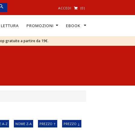
ACCEDI
(0)
I LETTURA
PROMOZIONI
EBOOK
oop gratuite a partire da 19€.
 A-Z
NOME Z-A
PREZZO ↑
PREZZO ↓