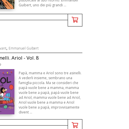
pubblicate al suo ritorno. Emmanuel
Guibert, uno dei più grandi ...
,
vant
Emmanuel Guibert
nelli. Ariol - Vol. 8
o
Papà, mamma e Ariol sono tre asinelli.
A vederli insieme, sembrano una
famiglia piccola. Ma se consideri che
papà vuole bene a mamma, mamma
vuole bene a papà, papà vuole bene
ad Ariol, mamma vuole bene ad Ariol,
Ariol vuole bene a mamma e Ariol
vuole bene a papà, improvvisamente
divent ...