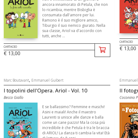
ancora innamorato di Petula, che non
lo ricambia, mentre Bisbiglia è
consumata dall'amore per lui.
Ramono è il suo migliore amico,
Tiburgio il suo nemico giurato. Nella
sua classe, Ariol va d'accordo con
tutti, anche ...
CARTACEO
CARTACEO
€ 13,00
€ 13,00
,
Marc Boutavant
Emmanuel Guibert
Emmanuel 
I topolini dell'Opera. Ariol - Vol. 10
Il fotog
Becco Giallo
Coconino P
E se ballassimo? Femmine e maschi!
Asini e maiali! Anche il maestro
Laurenti si unisce alle danze e balla
come un cane pazzo! Ma la cosa più
incredibile è che Petula è tra le braccia
di ARIOL! La danza ti cambia la vita! Età