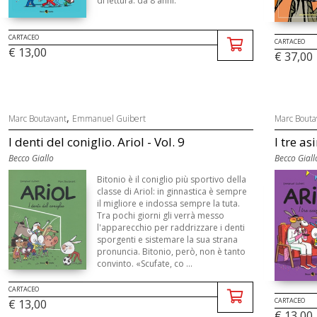
di lettura: da 8 anni.
CARTACEO
CARTACEO
€ 13,00
€ 37,00
,
Marc Boutavant
Emmanuel Guibert
Marc Bouta
I denti del coniglio. Ariol - Vol. 9
I tre asi
Becco Giallo
Becco Giall
Bitonio è il coniglio più sportivo della
classe di Ariol: in ginnastica è sempre
il migliore e indossa sempre la tuta.
Tra pochi giorni gli verrà messo
l'apparecchio per raddrizzare i denti
sporgenti e sistemare la sua strana
pronuncia. Bitonio, però, non è tanto
convinto. «Scufate, co ...
CARTACEO
CARTACEO
€ 13,00
€ 13,00