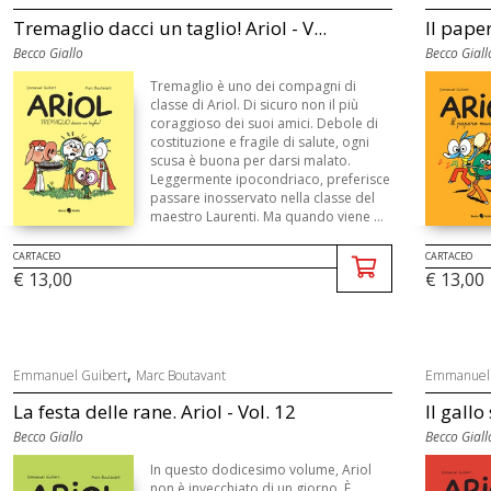
Tremaglio dacci un taglio! Ariol - V...
Il paper
Becco Giallo
Becco Giall
Tremaglio è uno dei compagni di
classe di Ariol. Di sicuro non il più
coraggioso dei suoi amici. Debole di
costituzione e fragile di salute, ogni
scusa è buona per darsi malato.
Leggermente ipocondriaco, preferisce
passare inosservato nella classe del
maestro Laurenti. Ma quando viene ...
CARTACEO
CARTACEO
€ 13,00
€ 13,00
,
Emmanuel Guibert
Marc Boutavant
Emmanuel 
La festa delle rane. Ariol - Vol. 12
Il gallo
Becco Giallo
Becco Giall
In questo dodicesimo volume, Ariol
non è invecchiato di un giorno. È