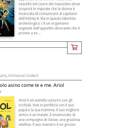
vascello nel cuore del mausoleo dove
scoprirà le risposte che la donna è
incaricata di comunicare al capitano
dell'Infinity 8. Ma in questo labirinto
archeologico c'è un organismo
vegetale dall'appetito divorante che è
pronto a es ...
,
vant
Emmanuel Guibert
olo asino come te e me. Ariol
o
Ariol è un asinelio azzurro con gli
occhiali. Vive in periferia con il suo
papà e la sua mamma. Il suo migliore
amico è un maiale. E innamorato di
una compagna di classe, una graziosa
vitellina. Il suo maestro è un grosso