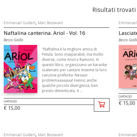
Risultati trovati
,
Emmanuel Guibert
Marc Boutavant
Emmanuel 
Naftalina canterina. Ariol - Vol. 16
Lasciate
Becco Giallo
Becco Giall
"Naftalina è la migliore amica di
Petula. Sono inseparabili, ma molto
diverse, come Ariol e Ramono. In
questo libro, organizzano un karaoke
scatenato per cantare insieme la loro
canzone preferita: Nessun
problemaaaaaaa! Hanno anche
qualche piccola divergenza, ben
presto dimenticata. A ...
CARTACEO
CARTACEO
€ 15,00
€ 15,00
,
Emmanuel Guibert
Marc Boutavant
Emmanuel 