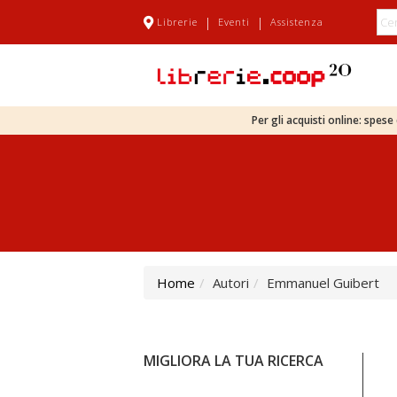
|
|
Librerie
Eventi
Assistenza
Per gli acquisti online: spes
Home
Autori
Emmanuel Guibert
MIGLIORA LA TUA RICERCA