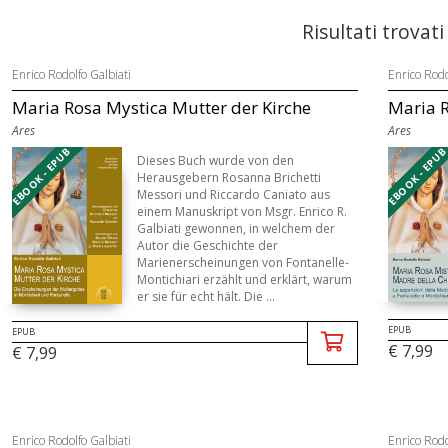
Risultati trovati
Enrico Rodolfo Galbiati
Enrico Rodo
Maria Rosa Mystica Mutter der Kirche
Maria R
Ares
Ares
EBOOK - EPUB
EBOOK - EPU
Dieses Buch wurde von den
Herausgebern Rosanna Brichetti
Messori und Riccardo Caniato aus
einem Manuskript von Msgr. Enrico R.
Galbiati gewonnen, in welchem der
Autor die Geschichte der
Marienerscheinungen von Fontanelle-
Montichiari erzählt und erklärt, warum
er sie für echt hält. Die ...
EPUB
EPUB
€ 7,99
€ 7,99
Enrico Rodolfo Galbiati
Enrico Rodo