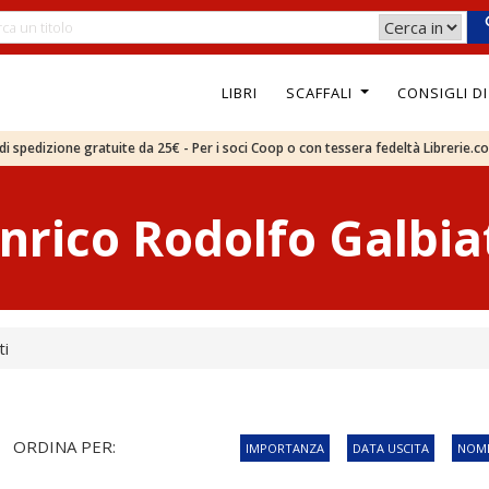
LIBRI
SCAFFALI
CONSIGLI D
e di spedizione gratuite da 25€ - Per i soci Coop o con tessera fedeltà Librerie.c
nrico Rodolfo Galbia
ti
ORDINA PER:
IMPORTANZA
DATA USCITA
NOME