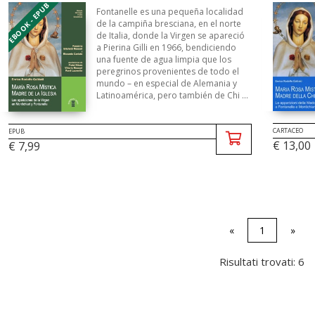
EBOOK - EPUB
Fontanelle es una pequeña localidad
de la campiña bresciana, en el norte
de Italia, donde la Virgen se apareció
a Pierina Gilli en 1966, bendiciendo
una fuente de agua limpia que los
peregrinos provenientes de todo el
mundo – en especial de Alemania y
Latinoamérica, pero también de Chi ...
CARTACEO
EPUB
€ 13,00
€ 7,99
«
1
»
Risultati trovati: 6