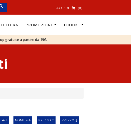
ACCEDI
(0)
I LETTURA
PROMOZIONI
EBOOK
oop gratuite a partire da 19€.
ti
 A-Z
NOME Z-A
PREZZO ↑
PREZZO ↓