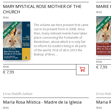
MARY MYSTICAL ROSE MOTHER OF THE
MARIE 
CHURCH
Ares
Ares
EBOOK - EPU
EBOOK - EPUB
The volume we here present first came
out in its present form in 2008. Since
then, many relevant events have taken
place concerning the Fontanelle of
Montichiari, about which it is only fair
to inform its readers living in all parts
of the world. First of all in 2013 the
Bishop of Bres ...
EPUB
€ 7,99
EPUB
€ 7,99
Enrico Rodolfo Galbiati
Enrico Rodo
María Rosa Mística - Madre de la Iglesia
Maria R
Ares
Ares