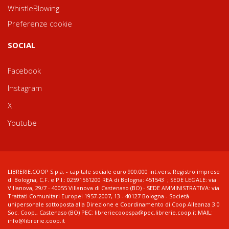
WhistleBlowing
Preferenze cookie
SOCIAL
Facebook
Instagram
X
Youtube
LIBRERIE.COOP S.p.a. - capitale sociale euro 900.000 int.vers. Registro imprese
di Bologna, C.F. e P.I.: 02591561200 REA di Bologna: 451543 ; SEDE LEGALE: via
Villanova, 29/7 - 40055 Villanova di Castenaso (BO) - SEDE AMMINISTRATIVA: via
Trattati Comunitari Europei 1957-2007, 13 - 40127 Bologna - Società
unipersonale sottoposta alla Direzione e Coordinamento di Coop Alleanza 3.0
Soc. Coop., Castenaso (BO) PEC: libreriecoopspa@pec.librerie.coop.it MAIL:
info@librerie.coop.it