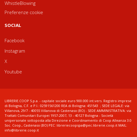
WhistleBlowing
Preferenze cookie
SOCIAL
Facebook
Instagram
X
Youtube
LIBRERIE.COOP S.p.a. - capitale sociale euro 900.000 int.vers. Registro imprese
di Bologna, C.F. e P.I.: 02591561200 REA di Bologna: 451543 ; SEDE LEGALE: via
Villanova, 29/7 - 40055 Villanova di Castenaso (BO) - SEDE AMMINISTRATIVA: via
Trattati Comunitari Europei 1957-2007, 13 - 40127 Bologna - Società
unipersonale sottoposta alla Direzione e Coordinamento di Coop Alleanza 3.0
Soc. Coop., Castenaso (BO) PEC: libreriecoopspa@pec.librerie.coop.it MAIL:
info@librerie.coop.it