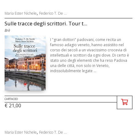
,
Maria Ester Nichele
Federico T. De ...
Sulle tracce degli scrittori. Tour t...
Brè
I "gran dottori" padovani, come recita un
famoso adagio veneto, hanno assistito nel
corso dei secoli a un vivacissimo crocevia di
intellettuali e scrittori da ogni dove. Di certo è
stato uno degli elementi che ha reso Padova
una delle città, non solo in Veneto,
indissolubilmente legate ...
CARTACEO
€ 21,00
,
Maria Ester Nichele
Federico T. De ...