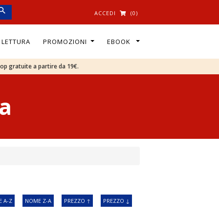
ACCEDI
(0)
I LETTURA
PROMOZIONI
EBOOK
oop gratuite a partire da 19€.
a
 A-Z
NOME Z-A
PREZZO ↑
PREZZO ↓