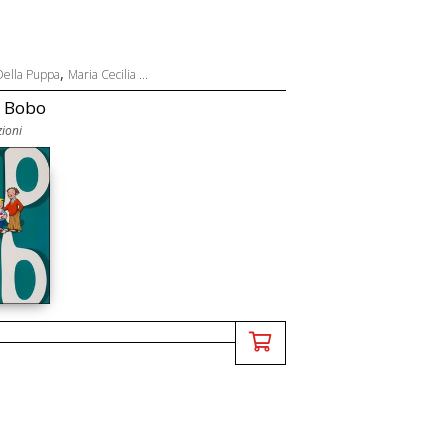
,
Della Puppa
Maria Cecilia ...
e Bobo
ioni