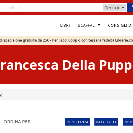
LIBRI
SCAFFALI
CONSIGLI D
e di spedizione gratuite da 25€ - Per i soci Coop o con tessera fedeltà Librerie.c
Francesca Della Pupp
pa
ORDINA PER:
IMPORTANZA
DATA USCITA
NOME