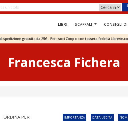
LIBRI
SCAFFALI
CONSIGLI D
e di spedizione gratuite da 25€ - Per i soci Coop o con tessera fedeltà Librerie.c
Francesca Fichera
ORDINA PER:
IMPORTANZA
DATA USCITA
NOME