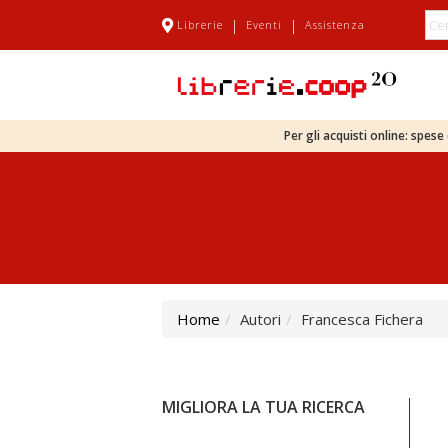
|
|
Librerie
Eventi
Assistenza
Per gli acquisti online: spes
Home
Autori
Francesca Fichera
MIGLIORA LA TUA RICERCA