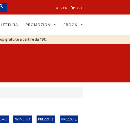
ACCEDI
(0)
I LETTURA
PROMOZIONI
EBOOK
oop gratuite a partire da 19€.
 A-Z
NOME Z-A
PREZZO ↑
PREZZO ↓