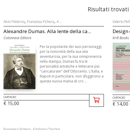
Risultati trovati
,
,
Alvio Patierno
Francesca Fichera
A ...
Valerio Pel
Alexandre Dumas. Alla lente della ca...
Design 
Colonnese Editore
Krill Books
Per la popolarità dei suoi personaggi,
per la notorietà della sua vita
avventurosa, per la sua onnipresenza
nella stampa, Dumas fu tra le
personalità artistiche e letterarie più
"caricaturate" dell'Ottocento. L'Italia, e
Napoli in particolare, non sfuggirono a
questa nuova mania di cro ...
CARTACEO
CARTACEO
€ 15,00
€ 14,00
,
Francesca Fichera
Emiliano Chirchia ...