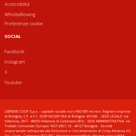
Accessibilità
WhistleBlowing
Preferenze cookie
SOCIAL
Facebook
Instagram
X
Youtube
LIBRERIE.COOP S.p.a. - capitale sociale euro 900.000 int.vers. Registro imprese
di Bologna, C.F. e P.I.: 02591561200 REA di Bologna: 451543 ; SEDE LEGALE: via
Villanova, 29/7 - 40055 Villanova di Castenaso (BO) - SEDE AMMINISTRATIVA: via
Trattati Comunitari Europei 1957-2007, 13 - 40127 Bologna - Società
unipersonale sottoposta alla Direzione e Coordinamento di Coop Alleanza 3.0
Soc. Coop., Castenaso (BO) PEC: libreriecoopspa@pec.librerie.coop.it MAIL: