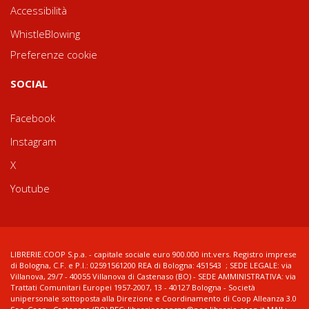
Accessibilità
WhistleBlowing
Preferenze cookie
SOCIAL
Facebook
Instagram
X
Youtube
LIBRERIE.COOP S.p.a. - capitale sociale euro 900.000 int.vers. Registro imprese
di Bologna, C.F. e P.I.: 02591561200 REA di Bologna: 451543 ; SEDE LEGALE: via
Villanova, 29/7 - 40055 Villanova di Castenaso (BO) - SEDE AMMINISTRATIVA: via
Trattati Comunitari Europei 1957-2007, 13 - 40127 Bologna - Società
unipersonale sottoposta alla Direzione e Coordinamento di Coop Alleanza 3.0