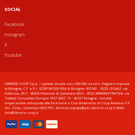
SOCIAL
Facebook
Instagram
X
Youtube
LIBRERIE.COOP S.p.a. - capitale sociale euro 900.000 int.vers. Registro imprese
di Bologna, C.F. e P.I.: 02591561200 REA di Bologna: 451543 ; SEDE LEGALE: via
Villanova, 29/7 - 40055 Villanova di Castenaso (BO) - SEDE AMMINISTRATIVA: via
Trattati Comunitari Europei 1957-2007, 13 - 40127 Bologna - Società
unipersonale sottoposta alla Direzione e Coordinamento di Coop Alleanza 3.0
Soc. Coop., Castenaso (BO) PEC: libreriecoopspa@pec.librerie.coop.it MAIL:
info@librerie.coop.it