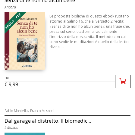
Senza di te non ho alcun bene
Ancora
EBOOK - PDF
Le proposte bibliche di questo ebook ruotano
attorno al Salmo 16, che al versetto 2 recita:
«Senza di te non ho alcun bene»; una frase che,
presa sul serio, trasforma radicalmente
l'indirizzo della nostra vita. Il metodo con cui
sono svolte le meditazioni è quello della lectio
divina, ...
PDF
€ 9,99
,
Fabio Montella
Franco Mosconi
Dal garage al distretto. Il biomedic...
Il Mulino