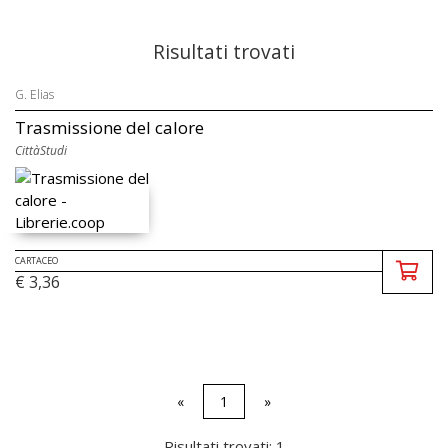
Risultati trovati
G. Elias
Trasmissione del calore
CittàStudi
CARTACEO
€ 3,36
«
1
»
Risultati trovati: 1