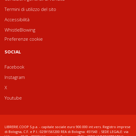
Termini di utilizzo del sito
Accessibilità
WhistleBlowing
Preferenze cookie
SOCIAL
Facebook
Instagram
X
Youtube
LIBRERIE.COOP S.p.a. - capitale sociale euro 900.000 int.vers. Registro imprese
di Bologna, C.F. e P.I.: 02591561200 REA di Bologna: 451543 ; SEDE LEGALE: via