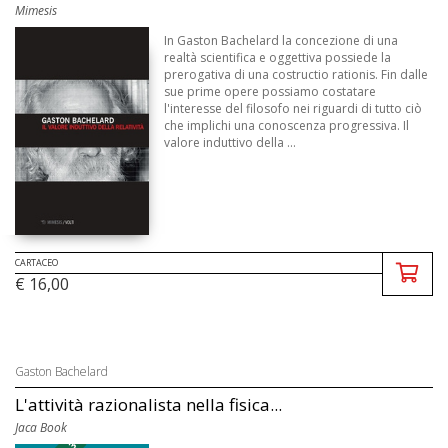
Mimesis
In Gaston Bachelard la concezione di una
realtà scientifica e oggettiva possiede la
prerogativa di una costructio rationis. Fin dalle
sue prime opere possiamo costatare
l'interesse del filosofo nei riguardi di tutto ciò
che implichi una conoscenza progressiva. Il
valore induttivo della ...
CARTACEO
€ 16,00
Gaston Bachelard
L'attività razionalista nella fisica...
Jaca Book