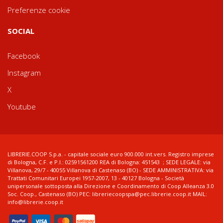
Preferenze cookie
SOCIAL
Facebook
Instagram
X
Youtube
LIBRERIE.COOP S.p.a. - capitale sociale euro 900.000 int.vers. Registro imprese
di Bologna, C.F. e P.I.: 02591561200 REA di Bologna: 451543 ; SEDE LEGALE: via
Villanova, 29/7 - 40055 Villanova di Castenaso (BO) - SEDE AMMINISTRATIVA: via
Trattati Comunitari Europei 1957-2007, 13 - 40127 Bologna - Società
unipersonale sottoposta alla Direzione e Coordinamento di Coop Alleanza 3.0
Soc. Coop., Castenaso (BO) PEC: libreriecoopspa@pec.librerie.coop.it MAIL:
info@librerie.coop.it