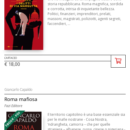
storia repubblicana. Roma magnifica, sordida
e corrotta, intrisa di inquietante bellezza.
Politici, finanzieri, imprenditori, prelati,
massoni, magistrati, poliziotti, agenti segreti,
faccendieri, ...
CARTACEO
€ 18,00
Giancarlo Capaldo
Roma mafiosa
Fazi Editore
EBOOK - PDF
Il territorio capitolino è una base essenziale sia
per le mafie nostrane - Cosa Nostra,
‘ndrangheta, camorra – che per quelle
straniere – albanese, russa, cinese o nigeriana -