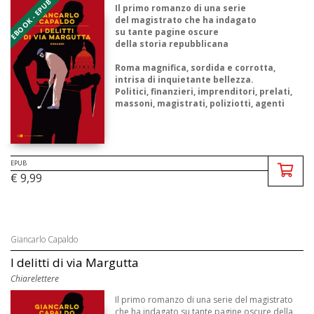
EBOOK - EPUB
Il primo romanzo di una serie
del magistrato che ha indagato
su tante pagine oscure
della storia repubblicana
Roma magnifica, sordida e corrotta,
intrisa di inquietante bellezza.
Politici, finanzieri, imprenditori, prelati,
massoni, magistrati, poliziotti, agenti
segreti,
faccendieri, do ...
EPUB
€ 9,99
Giancarlo Capaldo
I delitti di via Margutta
Chiarelettere
Il primo romanzo di una serie del magistrato
che ha indagato su tante pagine oscure della