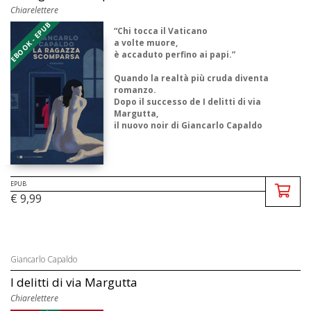
Chiarelettere
EBOOK - EPUB
“Chi tocca il Vaticano
a volte muore,
è accaduto perfino ai papi.”
Quando la realtà più cruda diventa
romanzo.
Dopo il successo de I delitti di via
Margutta,
il nuovo noir di Giancarlo Capaldo
che racconta il fascino sordido e i vizi
indicibili e sc ...
EPUB
€ 9,99
Giancarlo Capaldo
I delitti di via Margutta
Chiarelettere