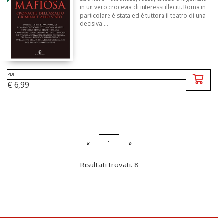
in un vero crocevia di interessi illeciti. Roma in
particolare è stata ed è tuttora il teatro di una
decisiva ...
PDF
€ 6,99
«
1
»
Risultati trovati: 8