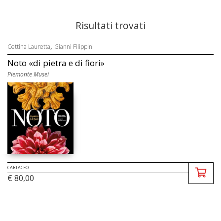
Risultati trovati
,
Cettina Lauretta
Gianni Filippini
Noto «di pietra e di fiori»
Piemonte Musei
CARTACEO
€ 80,00