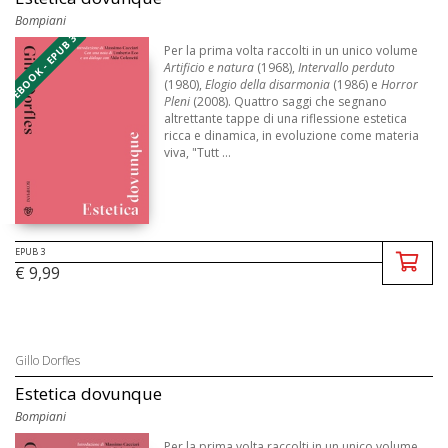
Bompiani
EBOOK - EPUB 3
Per la prima volta raccolti in un unico volume
Artificio e natura
(1968),
Intervallo perduto
(1980),
Elogio della disarmonia
(1986) e
Horror
Pleni
(2008). Quattro saggi che segnano
altrettante tappe di una riflessione estetica
ricca e dinamica, in evoluzione come materia
viva, "Tutt ...
EPUB 3
€ 9,99
Gillo Dorfles
Estetica dovunque
Bompiani
Per la prima volta raccolti in un unico volume