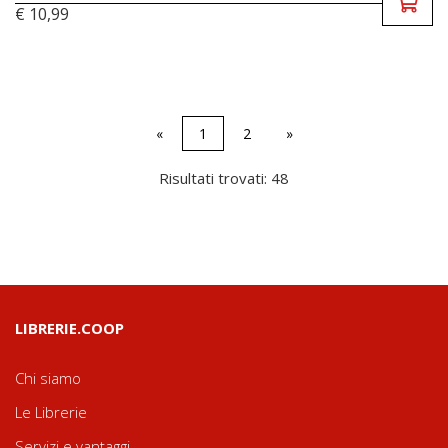
€ 10,99
«
1
2
»
Risultati trovati: 48
LIBRERIE.COOP
Chi siamo
Le Librerie
Servizi e vantaggi