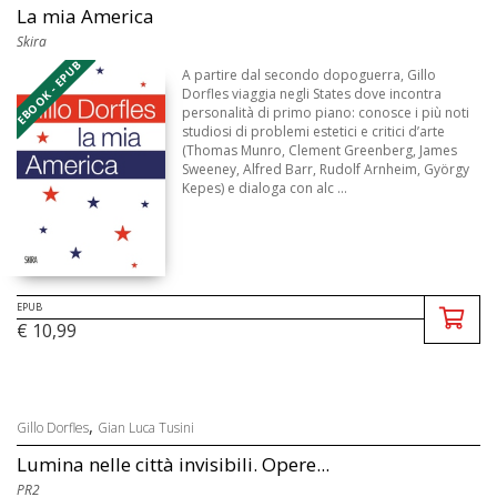
La mia America
Skira
EBOOK - EPUB
A partire dal secondo dopoguerra, Gillo
Dorfles viaggia negli States dove incontra
personalità di primo piano: conosce i più noti
studiosi di problemi estetici e critici d’arte
(Thomas Munro, Clement Greenberg, James
Sweeney, Alfred Barr, Rudolf Arnheim, György
Kepes) e dialoga con alc ...
EPUB
€ 10,99
,
Gillo Dorfles
Gian Luca Tusini
Lumina nelle città invisibili. Opere...
PR2