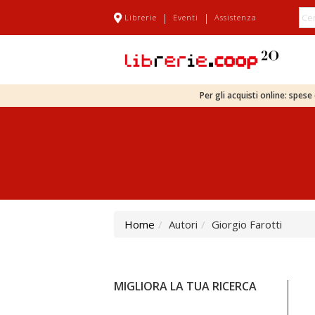
|
|
Librerie
Eventi
Assistenza
Per gli acquisti online: spes
Home
Autori
Giorgio Farotti
MIGLIORA LA TUA RICERCA