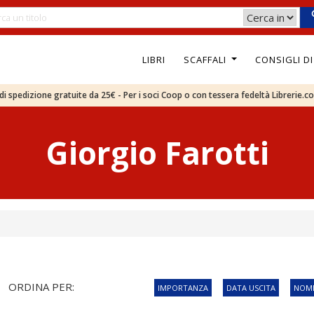
LIBRI
SCAFFALI
CONSIGLI D
e di spedizione gratuite da 25€ - Per i soci Coop o con tessera fedeltà Librerie.c
Giorgio Farotti
ORDINA PER:
IMPORTANZA
DATA USCITA
NOME