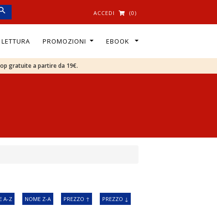
ACCEDI
(0)
I LETTURA
PROMOZIONI
EBOOK
oop gratuite a partire da 19€.
 A-Z
NOME Z-A
PREZZO ↑
PREZZO ↓