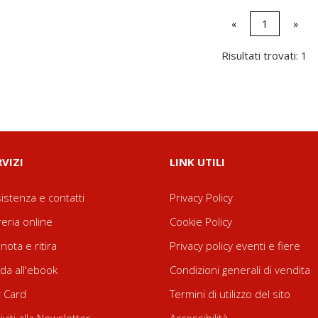
«
1
»
Risultati trovati: 1
RVIZI
LINK UTILI
istenza e contatti
Privacy Policy
reria online
Cookie Policy
nota e ritira
Privacy policy eventi e fiere
da all'ebook
Condizioni generali di vendita
t Card
Termini di utilizzo del sito
riviti alla Newsletter
Accessibilità