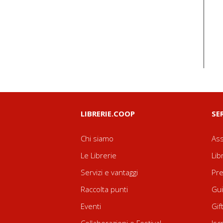
LIBRERIE.COOP
SE
Chi siamo
Ass
Le Librerie
Lib
Servizi e vantaggi
Pre
Raccolta punti
Gui
Eventi
Gif
Collaborazioni e Festival
Isc