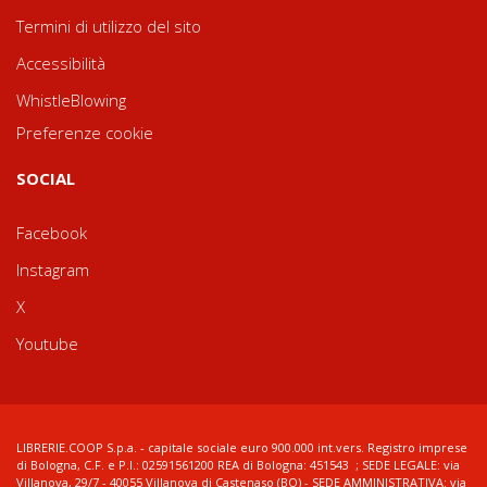
Termini di utilizzo del sito
Accessibilità
WhistleBlowing
Preferenze cookie
SOCIAL
Facebook
Instagram
X
Youtube
LIBRERIE.COOP S.p.a. - capitale sociale euro 900.000 int.vers. Registro imprese
di Bologna, C.F. e P.I.: 02591561200 REA di Bologna: 451543 ; SEDE LEGALE: via
Villanova, 29/7 - 40055 Villanova di Castenaso (BO) - SEDE AMMINISTRATIVA: via