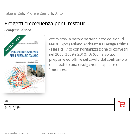
,
,
Fabiana Zeli
Michele Zampilli
Anto ...
Progetti d'eccellenza per il restaur...
Gangemi Editore
EBOOK - PDF
Attraverso la partecipazione a tre edizioni di
MADE Expo ( Milano Architettura Design Edilizia
- Fiera di Rho) con l'organizzazione di convegni
nel 2008, 2009 e 2010, l'ARCo ha voluto
proporre ed offrire sul tavolo del confronto e
del dibattito una divulgazione capillare del
"buon rest ...
PDF
€ 17,99
,
Michele Zampilli
Francesca Romana S ...