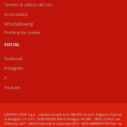
Termini di utilizzo del sito
Accessibilità
WhistleBlowing
Preferenze cookie
SOCIAL
Facebook
Instagram
X
Youtube
LIBRERIE.COOP S.p.a. - capitale sociale euro 900.000 int.vers. Registro imprese
di Bologna, C.F. e P.I.: 02591561200 REA di Bologna: 451543 ; SEDE LEGALE: via
Villanova, 29/7 - 40055 Villanova di Castenaso (BO) - SEDE AMMINISTRATIVA: via