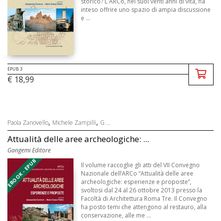
storico? L'ARCo, nei suoi venti anni di vita, ha
inteso offrire uno spazio di ampia discussione
e ...
EPUB 3
€ 18,99
,
,
Paola Zanovello
Michele Zampilli
G ...
Attualità delle aree archeologiche: ...
Gangemi Editore
EBOOK - EPUB
Il volume raccoglie gli atti del VII Convegno
Nazionale dell’ARCo “Attualità delle aree
archeologiche: esperienze e proposte”,
svoltosi dal 24 al 26 ottobre 2013 presso la
Facoltà di Architettura Roma Tre. Il Convegno
ha posto temi che attengono al restauro, alla
conservazione, alle me ...