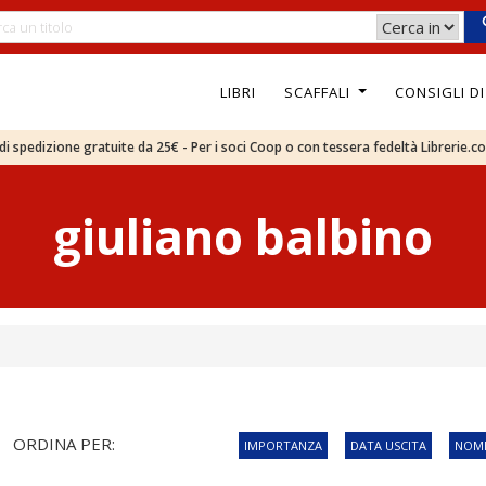
LIBRI
SCAFFALI
CONSIGLI D
e di spedizione gratuite da 25€ - Per i soci Coop o con tessera fedeltà Librerie.c
giuliano balbino
ORDINA PER:
IMPORTANZA
DATA USCITA
NOME