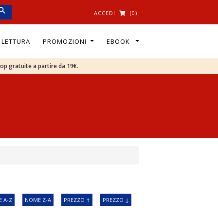
ACCEDI
(0)
I LETTURA
PROMOZIONI
EBOOK
oop gratuite a partire da 19€.
 A-Z
NOME Z-A
PREZZO ↑
PREZZO ↓