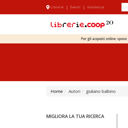
|
|
Librerie
Eventi
Assistenza
Per gli acquisti online: spes
Home
Autori
giuliano balbino
MIGLIORA LA TUA RICERCA