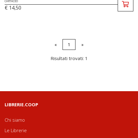
CARTACEO
€ 14,50
«
1
»
Risultati trovati: 1
LIBRERIE.COOP
Chi siamo
Le Librerie