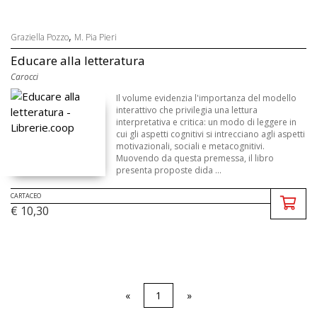
,
Graziella Pozzo
M. Pia Pieri
Educare alla letteratura
Carocci
Il volume evidenzia l'importanza del modello
interattivo che privilegia una lettura
interpretativa e critica: un modo di leggere in
cui gli aspetti cognitivi si intrecciano agli aspetti
motivazionali, sociali e metacognitivi.
Muovendo da questa premessa, il libro
presenta proposte dida ...
CARTACEO
€ 10,30
«
1
»