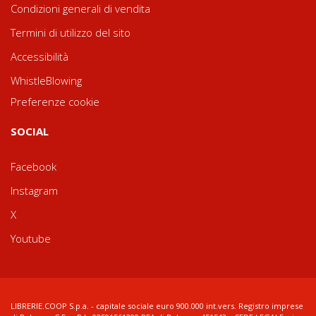
Condizioni generali di vendita
Termini di utilizzo del sito
Accessibilità
WhistleBlowing
Preferenze cookie
SOCIAL
Facebook
Instagram
X
Youtube
LIBRERIE.COOP S.p.a. - capitale sociale euro 900.000 int.vers. Registro imprese