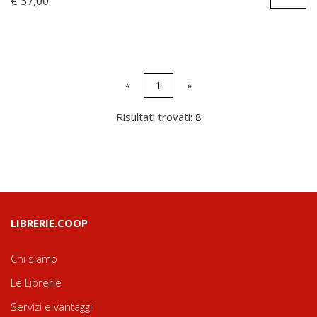
€ 37,00
«
1
»
Risultati trovati: 8
LIBRERIE.COOP
Chi siamo
Le Librerie
Servizi e vantaggi