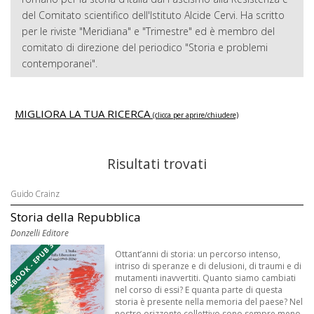
del Comitato scientifico dell'Istituto Alcide Cervi. Ha scritto
per le riviste "Meridiana" e "Trimestre" ed è membro del
comitato di direzione del periodico "Storia e problemi
contemporanei".
MIGLIORA LA TUA RICERCA
(clicca per aprire/chiudere)
Risultati trovati
Guido Crainz
Storia della Repubblica
Donzelli Editore
EBOOK - EPUB 3
Ottant’anni di storia: un percorso intenso,
intriso di speranze e di delusioni, di traumi e di
mutamenti inavvertiti. Quanto siamo cambiati
nel corso di essi? E quanta parte di questa
storia è presente nella memoria del paese? Nel
nostro orizzonte collettivo sono sempre meno