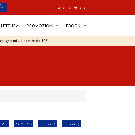
ACCEDI
(0)
I LETTURA
PROMOZIONI
EBOOK
oop gratuite a partire da 19€.
 A-Z
NOME Z-A
PREZZO ↑
PREZZO ↓