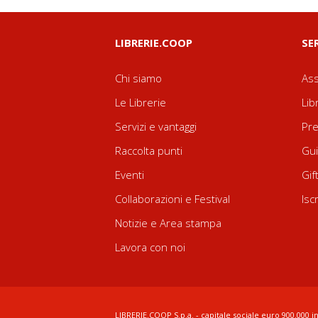
LIBRERIE.COOP
SE
Chi siamo
Ass
Le Librerie
Lib
Servizi e vantaggi
Pre
Raccolta punti
Gui
Eventi
Gif
Collaborazioni e Festival
Isc
Notizie e Area stampa
Lavora con noi
LIBRERIE.COOP S.p.a. - capitale sociale euro 900.000 in