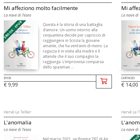
Mi affeziono molto facilmente
Mi affe
La nave di Teseo
La nave di
EBOOK - EPUB
Questa è la storia di una battaglia
d’amore. Un uomo intorno alla
cinquantina decide per capriccio di
raggiungere in Scozia la giovane
amante, che ha vent’anni di meno. La
ragazza è in visita alla madre e lì
attende che il suo compagno la
raggiunga. L’improvvisa comparsa
dello spasiman ...
EPUB
CARTACEO
€ 9,99
€ 14,00
Hervé Le Tellier
Hervé Le T
L'anomalia
L'anom
La nave di Teseo
La nave di
Nel marzo 2021, un Boeing 787 di Air