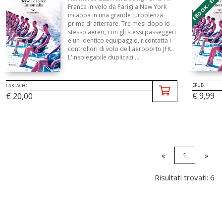
EBOOK - EPU
France in volo da Parigi a New York
incappa in una grande turbolenza
prima di atterrare. Tre mesi dopo lo
stesso aereo, con gli stessi passeggeri
e un identico equipaggio, ricontatta i
controllori di volo dell'aeroporto JFK.
L'inspiegabile duplicazi ...
EPUB
CARTACEO
€ 9,99
€ 20,00
«
1
»
Risultati trovati: 6