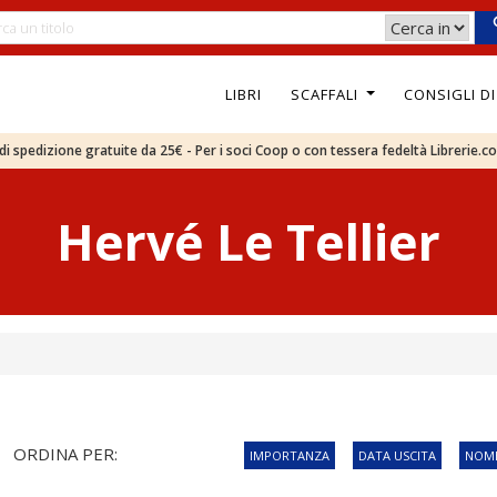
LIBRI
SCAFFALI
CONSIGLI D
e di spedizione gratuite da 25€ - Per i soci Coop o con tessera fedeltà Librerie.c
Hervé Le Tellier
ORDINA PER:
IMPORTANZA
DATA USCITA
NOME