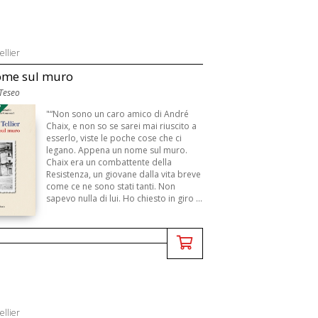
ellier
ome sul muro
 Teseo
3
"“Non sono un caro amico di André
Chaix, e non so se sarei mai riuscito a
esserlo, viste le poche cose che ci
legano. Appena un nome sul muro.
Chaix era un combattente della
Resistenza, un giovane dalla vita breve
come ce ne sono stati tanti. Non
sapevo nulla di lui. Ho chiesto in giro ...
ellier