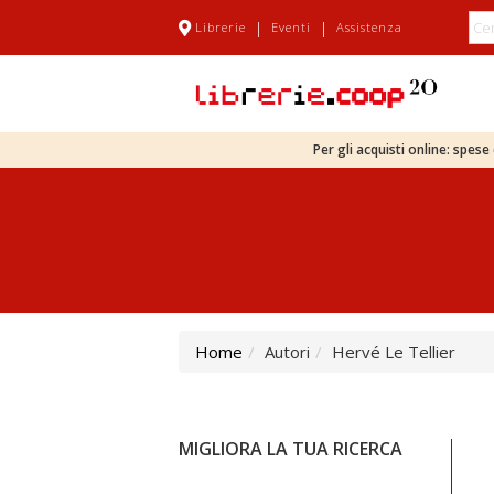
|
|
Librerie
Eventi
Assistenza
Per gli acquisti online: spes
Home
Autori
Hervé Le Tellier
MIGLIORA LA TUA RICERCA