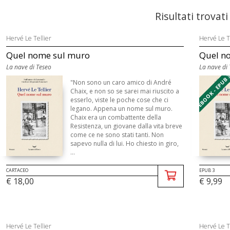
Risultati trovati
Hervé Le Tellier
Hervé Le T
Quel nome sul muro
Quel n
La nave di Teseo
La nave di
EBOOK - EPUB 
"Non sono un caro amico di André
Chaix, e non so se sarei mai riuscito a
esserlo, viste le poche cose che ci
legano. Appena un nome sul muro.
Chaix era un combattente della
Resistenza, un giovane dalla vita breve
come ce ne sono stati tanti. Non
sapevo nulla di lui. Ho chiesto in giro,
...
EPUB 3
CARTACEO
€ 9,99
€ 18,00
Hervé Le Tellier
Hervé Le T