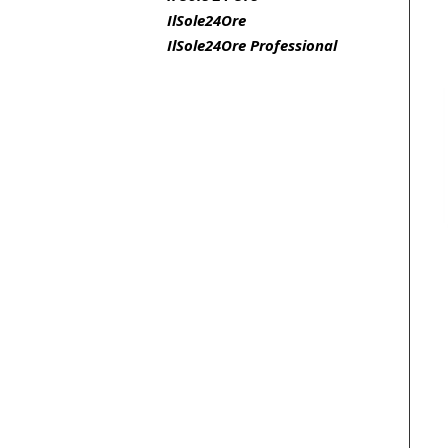
IlSole24Ore
IlSole24Ore Professional