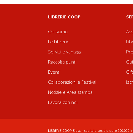
LIBRERIE.COOP
SE
Chi siamo
Ass
Le Librerie
Lib
Servizi e vantaggi
Pre
Raccolta punti
Gui
Eventi
Gif
Collaborazioni e Festival
Isc
Notizie e Area stampa
Lavora con noi
LIBRERIE.COOP S.p.a. - capitale sociale euro 900.000 in