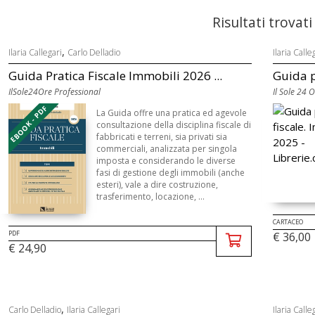
Risultati trovati
,
Ilaria Callegari
Carlo Delladio
Ilaria Calle
Guida Pratica Fiscale Immobili 2026 ...
Guida p
IlSole24Ore Professional
Il Sole 24 
EBOOK - PDF
La Guida offre una pratica ed agevole
consultazione della disciplina fiscale di
fabbricati e terreni, sia privati sia
commerciali, analizzata per singola
imposta e considerando le diverse
fasi di gestione degli immobili (anche
esteri), vale a dire costruzione,
trasferimento, locazione, ...
CARTACEO
PDF
€ 36,00
€ 24,90
,
Carlo Delladio
Ilaria Callegari
Ilaria Calle