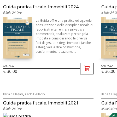
Guida pratica fiscale. Immobili 2024
Guida p
Il Sole 24 Ore
Il Sole 24 
La Guida offre una pratica ed agevole
consultazione della disciplina fiscale di
fabbricati e terreni, sia privati sia
commerciali, analizzata per singola
imposta e considerando le diverse
fasi di gestione degli immobili (anche
esteri), vale a dire costruzione,
trasferimento, locazione, ...
CARTACEO
CARTACEO
€ 36,00
€ 36,00
,
Ilaria Callegari
Carlo Delladio
Ilaria Calle
Guida pratica fiscale. Immobili 2021
Guida P
Il Sole 24 Ore
IlSole24Or