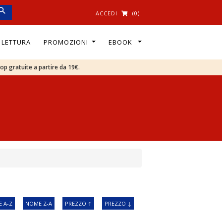
ACCEDI
(0)
I LETTURA
PROMOZIONI
EBOOK
oop gratuite a partire da 19€.
 A-Z
NOME Z-A
PREZZO ↑
PREZZO ↓