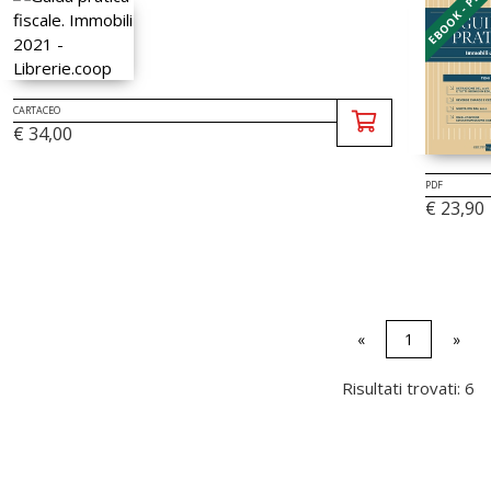
EBOOK - PDF
CARTACEO
€ 34,00
PDF
€ 23,90
«
1
»
Risultati trovati: 6