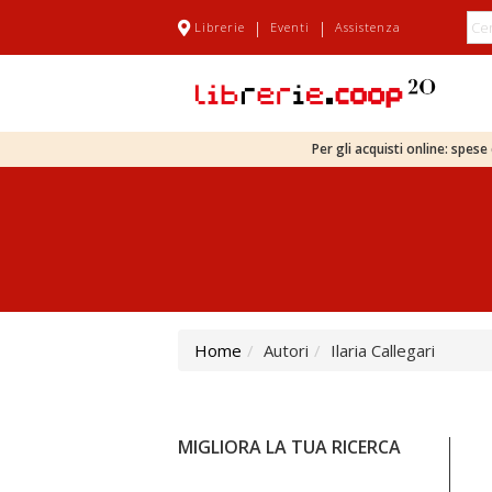
|
|
Librerie
Eventi
Assistenza
Per gli acquisti online: spes
Home
Autori
Ilaria Callegari
MIGLIORA LA TUA RICERCA