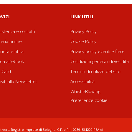
RVIZI
LINK UTILI
istenza e contatti
Privacy Policy
reria online
Cookie Policy
nota e ritira
Privacy policy eventi e fiere
da all'ebook
Condizioni generali di vendita
t Card
Termini di utilizzo del sito
riviti alla Newsletter
Accessibilità
WhistleBlowing
Preferenze cookie
t.vers. Registro imprese di Bologna, C.F. e P.I.: 02591561200 REA di