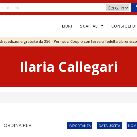
LIBRI
SCAFFALI
CONSIGLI D
e di spedizione gratuite da 25€ - Per i soci Coop o con tessera fedeltà Librerie.c
Ilaria Callegari
ORDINA PER:
IMPORTANZA
DATA USCITA
NOME