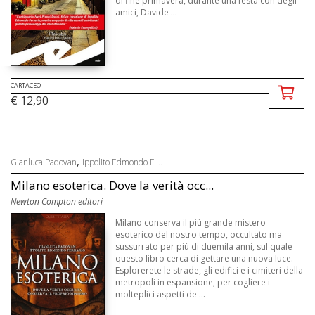
di fine primavera, durante una festa con degli
amici, Davide ...
CARTACEO
€ 12,90
,
Gianluca Padovan
Ippolito Edmondo F ...
Milano esoterica. Dove la verità occ...
Newton Compton editori
Milano conserva il più grande mistero
esoterico del nostro tempo, occultato ma
sussurrato per più di duemila anni, sul quale
questo libro cerca di gettare una nuova luce.
Esplorerete le strade, gli edifici e i cimiteri della
metropoli in espansione, per cogliere i
molteplici aspetti de ...