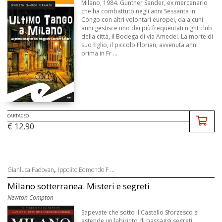
Milano, 1984. Gunther Sander, ex mercenario
che ha combattuto negli anni Sessanta in
Congo con altri volontari europei, da alcuni
anni gestisce uno dei più frequentati night club
della città, il Bodega di via Amedei. La morte di
suo figlio, il piccolo Florian, avvenuta anni
prima in Fr ...
CARTACEO
€ 12,90
,
Gianluca Padovan
Ippolito Edmondo F ...
Milano sotterranea. Misteri e segreti
Newton Compton
Sapevate che sotto il Castello Sforzesco si
estende un labirinto di passaggi segreti,