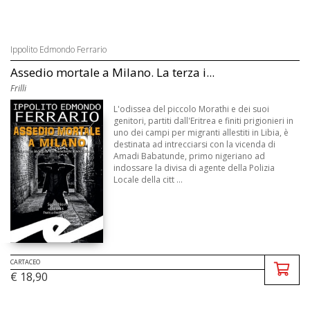
Ippolito Edmondo Ferrario
Assedio mortale a Milano. La terza i...
Frilli
L'odissea del piccolo Morathi e dei suoi
genitori, partiti dall'Eritrea e finiti prigionieri in
uno dei campi per migranti allestiti in Libia, è
destinata ad intrecciarsi con la vicenda di
Amadi Babatunde, primo nigeriano ad
indossare la divisa di agente della Polizia
Locale della citt ...
CARTACEO
€ 18,90