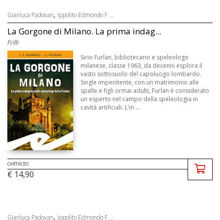
,
Gianluca Padovan
Ippolito Edmondo F ...
La Gorgone di Milano. La prima indag...
Frilli
Sirio Furlan, bibliotecario e speleologo
milanese, classe 1963, da decenni esplora il
vasto sottosuolo del capoluogo lombardo.
Single impenitente, con un matrimonio alle
spalle e figli ormai adulti, Furlan è considerato
un esperto nel campo della speleologia in
cavità artificiali. L'in ...
CARTACEO
€ 14,90
,
Gianluca Padovan
Ippolito Edmondo F ...