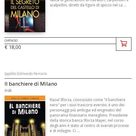
scalpellini, diretti da figure di spicco nel ca ...
CARTACEO
€ 18,00
Ippolito Edmondo Ferrario
Il banchiere di Milano
Frilli
Raoul Sforza, conosciuto come "il banchiere
nero" per i suoi trascorsi eversivi, è uno dei
personaggi più ambigui ed enigmatici del
panorama finanziario meneghino. Presidente
della storica banca Sforza Mayer, nel corso
degli anni è stato al centro di svariati processi
e di indagini. Ci ...