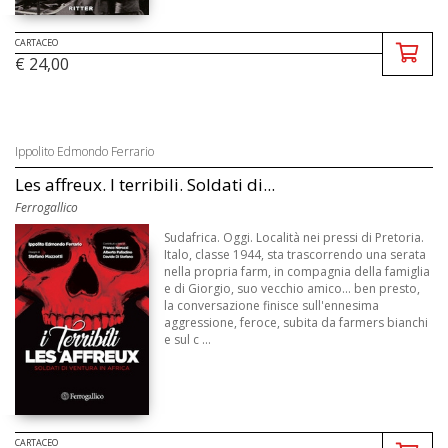
CARTACEO
€ 24,00
Ippolito Edmondo Ferrario
Les affreux. I terribili. Soldati di...
Ferrogallico
Sudafrica. Oggi. Località nei pressi di Pretoria.
Italo, classe 1944, sta trascorrendo una serata
nella propria farm, in compagnia della famiglia
e di Giorgio, suo vecchio amico... ben presto,
la conversazione finisce sull'ennesima
aggressione, feroce, subita da farmers bianchi
e sul c ...
CARTACEO