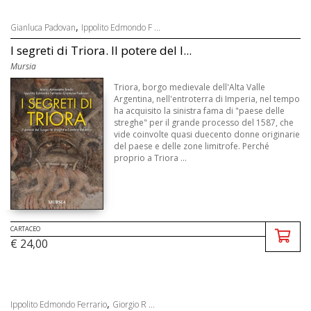
,
Gianluca Padovan
Ippolito Edmondo F ...
I segreti di Triora. Il potere del l...
Mursia
Triora, borgo medievale dell'Alta Valle
Argentina, nell'entroterra di Imperia, nel tempo
ha acquisito la sinistra fama di "paese delle
streghe" per il grande processo del 1587, che
vide coinvolte quasi duecento donne originarie
del paese e delle zone limitrofe. Perché
proprio a Triora ...
CARTACEO
€ 24,00
,
Ippolito Edmondo Ferrario
Giorgio R ...