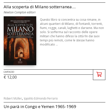
Alla scoperta di Milano sotterranea....
Newton Compton editori
Questo libro si concentra su cosa rimane, in
alcuni quartieri di Milano, di fontanili, torrenti,
fiumi, rogge, canali, laghetti e darsene. Ma non
solo. Si sofferma sul racconto delle opere
militari che hanno difeso la città fin dai suoi
tempi più remoti, come le stesse hanno
modificato ...
CARTACEO
€ 12,00
,
Robert Müller
Ippolito Edmondo Ferrario
Un parà in Congo e Yemen 1965-1969