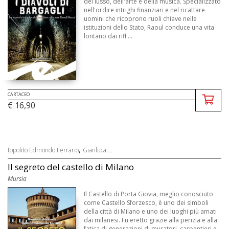
del lusso, dell'arte e della musica. Specializzato
nell'ordire intrighi finanziari e nel ricattare
uomini che ricoprono ruoli chiave nelle
istituzioni dello Stato, Raoul conduce una vita
lontano dai rifl ...
CARTACEO
€ 16,90
,
Ippolito Edmondo Ferrario
Gianluca ...
Il segreto del castello di Milano
Mursia
Il Castello di Porta Giovia, meglio conosciuto
come Castello Sforzesco, è uno dei simboli
della città di Milano e uno dei luoghi più amati
dai milanesi. Fu eretto grazie alla perizia e alla
fatica di generazioni di muratori, carpentieri e