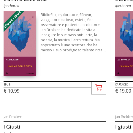
Iperborea
Iperborea
EBOOK - EPUB
Bibliofilo, esploratore, flâneur,
viaggiatore curioso, esteta, fine
osservatore e paziente ascoltatore,
Jan Brokken ha dedicato la vita a
inseguire le sue passioni: l'arte, la
poesia, la musica, l'architettura. Ma
soprattutto è uno scrittore che ha
messo il suo prodigioso talento ritra ...
EPUB
CARTACEO
€ 10,99
€ 19,00
Jan Brokken
Jan Brokke
I Giusti
I giusti