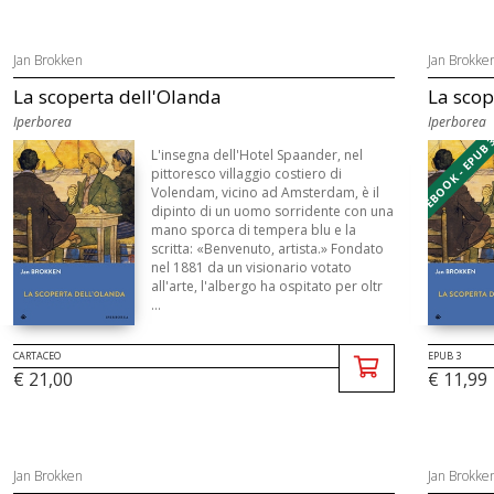
Jan Brokken
Jan Brokke
La scoperta dell'Olanda
La scop
Iperborea
Iperborea
EBOOK - EPUB 
L'insegna dell'Hotel Spaander, nel
pittoresco villaggio costiero di
Volendam, vicino ad Amsterdam, è il
dipinto di un uomo sorridente con una
mano sporca di tempera blu e la
scritta: «Benvenuto, artista.» Fondato
nel 1881 da un visionario votato
all'arte, l'albergo ha ospitato per oltr
...
CARTACEO
EPUB 3
€ 21,00
€ 11,99
Jan Brokken
Jan Brokke