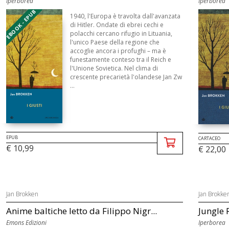
Iperborea
Iperborea
EBOOK - EPUB
1940, l'Europa è travolta dall'avanzata
di Hitler. Ondate di ebrei cechi e
polacchi cercano rifugio in Lituania,
l'unico Paese della regione che
accoglie ancora i profughi – ma è
funestamente conteso tra il Reich e
l'Unione Sovietica. Nel clima di
crescente precarietà l'olandese Jan Zw
...
EPUB
CARTACEO
€ 10,99
€ 22,00
Jan Brokken
Jan Brokke
Anime baltiche letto da Filippo Nigr...
Jungle
Emons Edizioni
Iperborea