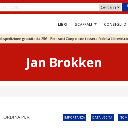
LIBRI
SCAFFALI
CONSIGLI D
e di spedizione gratuite da 25€ - Per i soci Coop o con tessera fedeltà Librerie.c
Jan Brokken
ORDINA PER:
IMPORTANZA
DATA USCITA
NOME