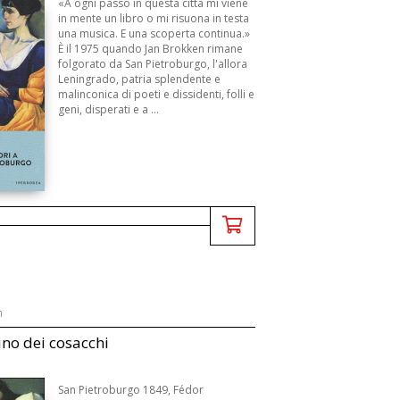
«A ogni passo in questa città mi viene
in mente un libro o mi risuona in testa
una musica. E una scoperta continua.»
È il 1975 quando Jan Brokken rimane
folgorato da San Pietroburgo, l'allora
Leningrado, patria splendente e
malinconica di poeti e dissidenti, folli e
geni, disperati e a ...
n
dino dei cosacchi
San Pietroburgo 1849, Fédor