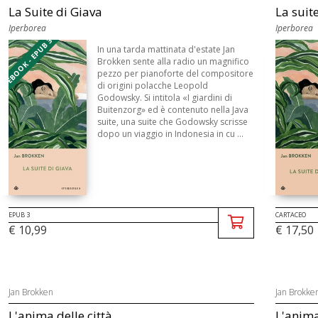
La Suite di Giava
La suit
Iperborea
Iperborea
EBOOK - EPUB 3
In una tarda mattinata d'estate Jan
Brokken sente alla radio un magnifico
pezzo per pianoforte del compositore
di origini polacche Leopold
Godowsky. Si intitola «I giardini di
Buitenzorg» ed è contenuto nella Java
suite, una suite che Godowsky scrisse
dopo un viaggio in Indonesia in cu ...
EPUB 3
CARTACEO
€ 10,99
€ 17,50
Jan Brokken
Jan Brokke
L'anima delle città
L'anima