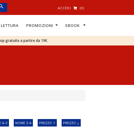
ACCEDI
(0)
I LETTURA
PROMOZIONI
EBOOK
oop gratuite a partire da 19€.
 A-Z
NOME Z-A
PREZZO ↑
PREZZO ↓