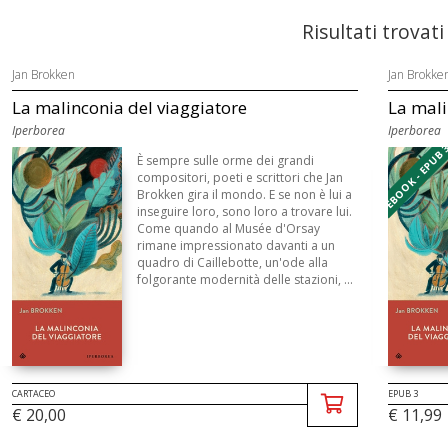
Risultati trovati
Jan Brokken
Jan Brokke
La malinconia del viaggiatore
La mali
Iperborea
Iperborea
EBOOK - EPUB 
È sempre sulle orme dei grandi
compositori, poeti e scrittori che Jan
Brokken gira il mondo. E se non è lui a
inseguire loro, sono loro a trovare lui.
Come quando al Musée d'Orsay
rimane impressionato davanti a un
quadro di Caillebotte, un'ode alla
folgorante modernità delle stazioni, ...
CARTACEO
EPUB 3
€ 20,00
€ 11,99