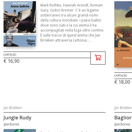
Mark Rothko, Hannah Arendt, Romain
Gary, Gidon Kremer. C'è un legame
sotterraneo tra alcuni grandi nomi
della cultura mondiale: i paesi baltici
dove sono nati e la cui anima li ha
accompagnati nella fuga oltre confine.
È sulle tracce di quest'anima che Jan
Brokken attraversa Lettonia, ...
CARTACEO
€ 16,90
CARTACEO
€ 18,00
Jan Brokken
Jan Brokke
Jungle Rudy
Baglior
Iperborea
Iperborea