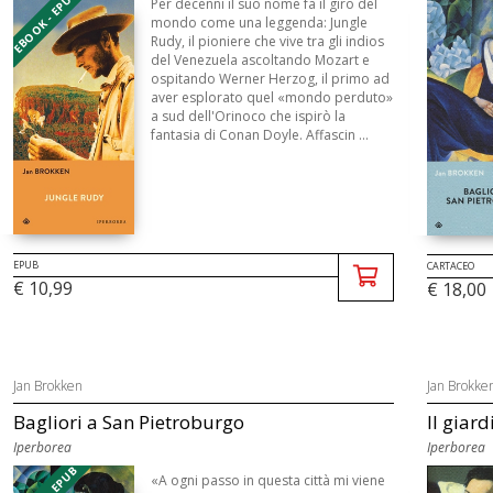
EBOOK - EPUB
Per decenni il suo nome fa il giro del
mondo come una leggenda: Jungle
Rudy, il pioniere che vive tra gli indios
del Venezuela ascoltando Mozart e
ospitando Werner Herzog, il primo ad
aver esplorato quel «mondo perduto»
a sud dell'Orinoco che ispirò la
fantasia di Conan Doyle. Affascin ...
EPUB
CARTACEO
€ 10,99
€ 18,00
Jan Brokken
Jan Brokke
Bagliori a San Pietroburgo
Il giar
Iperborea
Iperborea
«A ogni passo in questa città mi viene