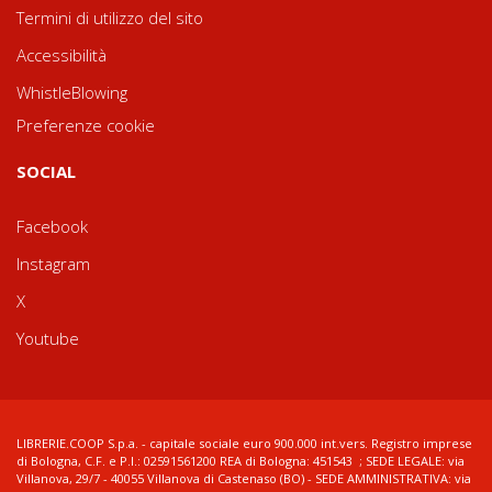
Termini di utilizzo del sito
Accessibilità
WhistleBlowing
Preferenze cookie
SOCIAL
Facebook
Instagram
X
Youtube
LIBRERIE.COOP S.p.a. - capitale sociale euro 900.000 int.vers. Registro imprese
di Bologna, C.F. e P.I.: 02591561200 REA di Bologna: 451543 ; SEDE LEGALE: via
Villanova, 29/7 - 40055 Villanova di Castenaso (BO) - SEDE AMMINISTRATIVA: via