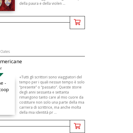
della paura e della violen ...
 Oates
americane
re
B
«Tutti gli scrittori sono viaggiatori del
tempo per i quali nessun tempo è solo
“presente” o “passato”. Queste storie
degli anni sessanta e settanta
rimangono tanto care al mio cuore da
costituire non solo una parte della mia
carriera di scrittrice, ma anche molta
della mia identità pr ...