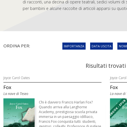
di racconti, una decina di opere teatrali, sedici volumi di 
per bambini e alcune raccolte di articoli apparsi su quotidi
ORDINA PER:
IMPORTANZA
DATA USCITA
NOME
Risultati trovati
Joyce Carol Oates
Joyce Carol
Fox
Fox
La nave di Teseo
La nave di
EBOOK - EPUB 
Chi è davvero Francis Harlan Fox?
Quando arriva alla Langhorne
Academy, prestigiosa scuola privata
immersa in un paesaggio idilliaco,
Francis Fox conquista tutti: studenti,
genitori, colleghi. Professore di inglese