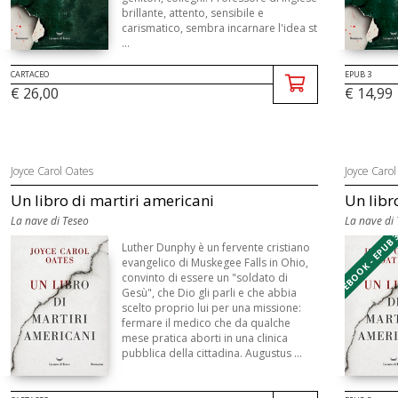
brillante, attento, sensibile e
carismatico, sembra incarnare l'idea st
...
CARTACEO
EPUB 3
€ 26,00
€ 14,99
Joyce Carol Oates
Joyce Carol
Un libro di martiri americani
Un libr
La nave di Teseo
La nave di
EBOOK - EPUB 
Luther Dunphy è un fervente cristiano
evangelico di Muskegee Falls in Ohio,
convinto di essere un "soldato di
Gesù", che Dio gli parli e che abbia
scelto proprio lui per una missione:
fermare il medico che da qualche
mese pratica aborti in una clinica
pubblica della cittadina. Augustus ...