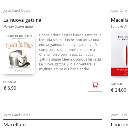
Joyce Carol Oates
Joyce Carol
La nuova gattina
Macell
HarperCollins Italia
La nave di
Cherie adora essere l'unica gatta della
famiglia Smith... finché non arriva una
nuova gattina. La nuova gattina può
comportarsi da monella, mentre a
Cherie non è permesso. La nuova
gattina segue Cherie ovunque lei vada.
La nuova gattina vuole diventare la
migliore amica di Cherie anche ...
CARTACEO
CARTACEO
€ 6,90
€ 24,00
Joyce Carol Oates
Joyce Carol
Macellaio
L'incide