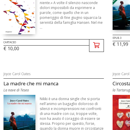
niente.» A volte il silenzio nasconde
dolori impossibili da esprimere a
parole, come quello che in un
pomeriggio di fine giugno squarcia la
serenità della famiglia Hansen. Nel me
...
EPUB 3
CARTACEO
€ 11,99
€ 10,00
Joyce Carol Oates
Joyce Carol
La madre che mi manca
Circost
La nave di Teseo
la Tartaru
Nikki è una donna single che si porta
nell'animo un bagaglio doloroso di
silenzi e incomprensioni nei confronti
di una madre con cui, troppe volte,
non ha avuto il coraggio di essere se
stessa. Proprio per questo, forse,
quando la donna muore in circostanze