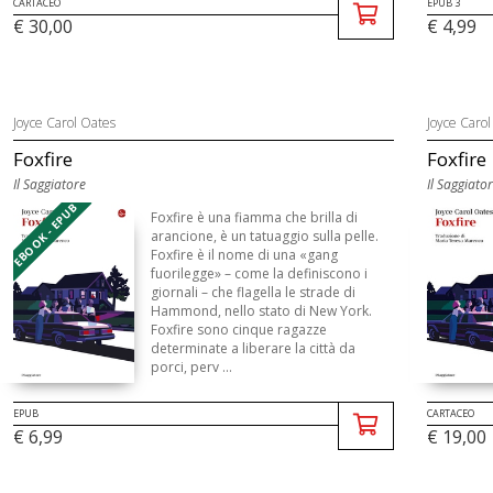
CARTACEO
EPUB 3
€ 30,00
€ 4,99
Joyce Carol Oates
Joyce Carol
Foxfire
Foxfire
Il Saggiatore
Il Saggiato
EBOOK - EPUB
Foxfire è una fiamma che brilla di
arancione, è un tatuaggio sulla pelle.
Foxfire è il nome di una «gang
fuorilegge» – come la definiscono i
giornali – che flagella le strade di
Hammond, nello stato di New York.
Foxfire sono cinque ragazze
determinate a liberare la città da
porci, perv ...
EPUB
CARTACEO
€ 6,99
€ 19,00