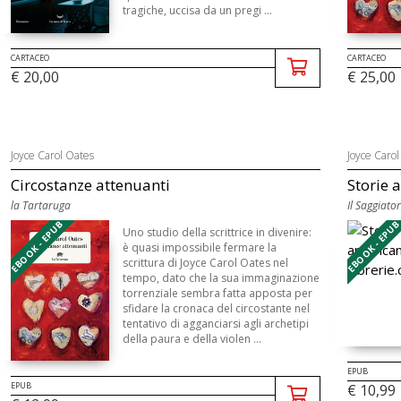
tragiche, uccisa da un pregi ...
CARTACEO
CARTACEO
€ 20,00
€ 25,00
Joyce Carol Oates
Joyce Carol
Circostanze attenuanti
Storie 
la Tartaruga
Il Saggiato
EBOOK - EPUB
EBOOK - EPU
Uno studio della scrittrice in divenire:
è quasi impossibile fermare la
scrittura di Joyce Carol Oates nel
tempo, dato che la sua immaginazione
torrenziale sembra fatta apposta per
sfidare la cronaca del circostante nel
tentativo di agganciarsi agli archetipi
della paura e della violen ...
EPUB
EPUB
€ 10,99