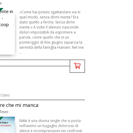
re
B
«Come hai potuto sgattaiolare via in
quel modo, senza dirmi niente? Era
stato quello a ferirla. Senza dirmi
niente.» A volte il silenzio nasconde
dolori impossibili da esprimere a
parole, come quello che in un
pomeriggio di fine giugno squarcia la
serenità della famiglia Hansen. Nel me
...
 Oates
re che mi manca
 Teseo
3
Nikki è una donna single che si porta
nell’animo un bagaglio doloroso di
silenzi e incomprensioni nei confronti