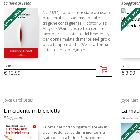
La nave di Teseo
Il Saggiato
EBOOK - EPUB 3
EBOOK - EPU
Nel 1836, dopo essere stato accusato
di un terribile esperimento dalle
tragiche conseguenze, il dottor Silas
Aloysius Weir è costretto a cercare
lavoro presso l’Istituto del New Jersey
per donne malate di mente. Nel giro di
poco tempo il dottor Weir trasforma
l’Istituto nel suo regno e ...
EPUB 3
EPUB
€ 12,99
€ 3,99
Joyce Carol Oates
Joyce Carol
L'incidente in bicicletta
La mad
Il Saggiatore
La nave di
EBOOK - EPUB 
«Come hai potuto sgattaiolare via in
quel modo, senza dirmi niente? Era
stato quello a ferirla. Senza dirmi