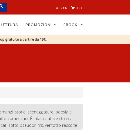
ACCEDI
(0)
I LETTURA
PROMOZIONI
EBOOK
oop gratuite a partire da 19€.
romanzi, storie, sceneggiature, poesia e
ttori americani. È infatti autrice di circa
licati sotto pseudonimi), ventotto raccolte