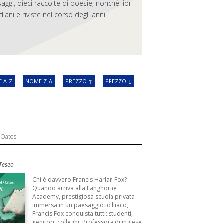
saggi, dieci raccolte di poesie, nonché libri
ani e riviste nel corso degli anni.
 A-Z
NOME Z-A
PREZZO ↑
PREZZO ↓
 Oates
 Teseo
3
Chi è davvero Francis Harlan Fox?
Quando arriva alla Langhorne
Academy, prestigiosa scuola privata
immersa in un paesaggio idilliaco,
Francis Fox conquista tutti: studenti,
genitori, colleghi. Professore di inglese