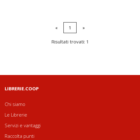
«
1
»
Risultati trovati: 1
LIBRERIE.COOP
Chi siamo
Le Librerie
Servizi e vantaggi
Raccolta punti