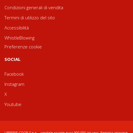
Condizioni generali di vendita
Termini di utilizzo del sito
Accessibilità
WhistleBlowing
Preferenze cookie
SOCIAL
Facebook
Instagram
X
Youtube
LIBRERIE.COOP S.p.a. - capitale sociale euro 900.000 int.vers. Registro imprese