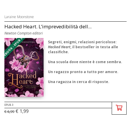
Laraine Moonstone
Hacked Heart. L’imprevedibilità dell...
Newton Compton editori
EBOOK - EPUB 3
Segreti, enigmi, relazioni pericolose:
Hacked Heart
, il bestseller in testa alle
classifiche.
Una scuola dove niente è come sembra.
Un ragazzo pronto a tutto per amore.
Una ragazza in cerca di risposte.
Alla Winterhaven, le certezze sono fatte per
essere distrutte e il pericolo si ...
EPUB 3
€ 1,99
€ 6,99