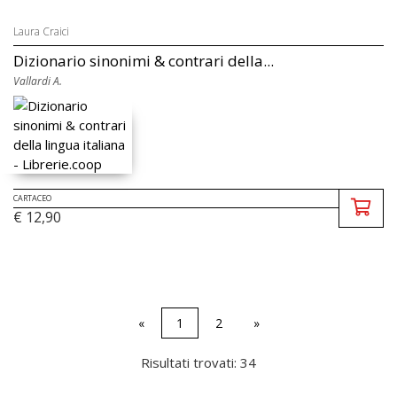
Laura Craici
Dizionario sinonimi & contrari della...
Vallardi A.
CARTACEO
€ 12,90
«
1
2
»
Risultati trovati: 34