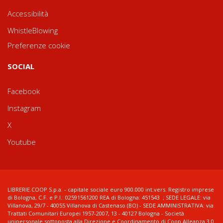
Accessibilità
WhistleBlowing
Preferenze cookie
SOCIAL
Facebook
Instagram
X
Youtube
LIBRERIE.COOP S.p.a. - capitale sociale euro 900.000 int.vers. Registro imprese
di Bologna, C.F. e P.I.: 02591561200 REA di Bologna: 451543 ; SEDE LEGALE: via
Villanova, 29/7 - 40055 Villanova di Castenaso (BO) - SEDE AMMINISTRATIVA: via
Trattati Comunitari Europei 1957-2007, 13 - 40127 Bologna - Società
unipersonale sottoposta alla Direzione e Coordinamento di Coop Alleanza 3.0